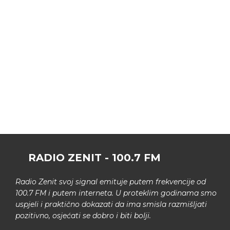
RADIO ZENIT - 100.7 FM
Radio Zenit svoj signal emituje putem frekvencije od
100.7 FM i putem interneta. U proteklim godinama smo
uspjeli i praktično dokazati da ima smisla razmišljati
pozitivno, osjećati se dobro i biti bolji.