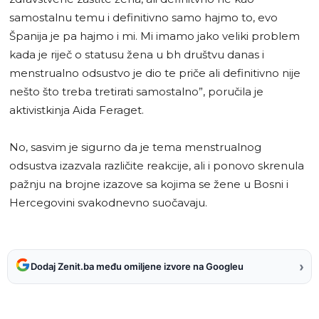
samostalnu temu i definitivno samo hajmo to, evo
Španija je pa hajmo i mi. Mi imamo jako veliki problem
kada je riječ o statusu žena u bh društvu danas i
menstrualno odsustvo je dio te priče ali definitivno nije
nešto što treba tretirati samostalno”, poručila je
aktivistkinja Aida Feraget.
No, sasvim je sigurno da je tema menstrualnog
odsustva izazvala različite reakcije, ali i ponovo skrenula
pažnju na brojne izazove sa kojima se žene u Bosni i
Hercegovini svakodnevno suočavaju.
›
Dodaj Zenit.ba među omiljene izvore na Googleu