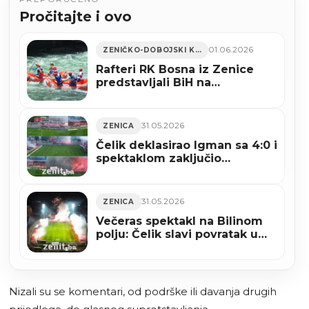
Pročitajte i ovo
01.06.2026
ZENIČKO-DOBOJSKI KANTON
Rafteri RK Bosna iz Zenice
predstavljali BiH na
Evropskom prvenstvu u Banjoj
Luci (FOTO)
31.05.2026
ZENICA
Čelik deklasirao Igman sa 4:0 i
spektaklom zaključio
prvoligašku priču na Bilinom
polju (VIDEO)
31.05.2026
ZENICA
Večeras spektakl na Bilinom
polju: Čelik slavi povratak u
Premijer ligu BiH
Nizali su se komentari, od podrške ili davanja drugih