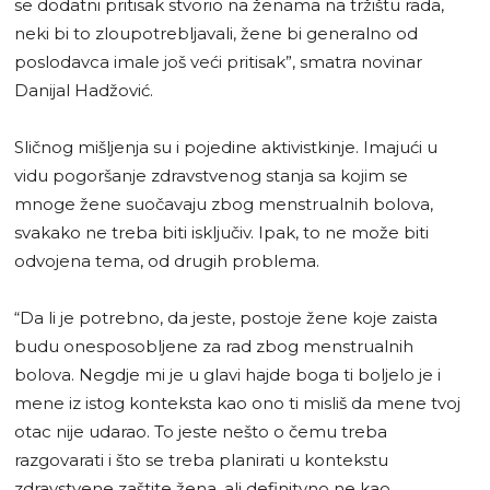
se dodatni pritisak stvorio na ženama na tržištu rada,
neki bi to zloupotrebljavali, žene bi generalno od
poslodavca imale još veći pritisak”, smatra novinar
Danijal Hadžović.
Sličnog mišljenja su i pojedine aktivistkinje. Imajući u
vidu pogoršanje zdravstvenog stanja sa kojim se
mnoge žene suočavaju zbog menstrualnih bolova,
svakako ne treba biti isključiv. Ipak, to ne može biti
odvojena tema, od drugih problema.
“Da li je potrebno, da jeste, postoje žene koje zaista
budu onesposobljene za rad zbog menstrualnih
bolova. Negdje mi je u glavi hajde boga ti boljelo je i
mene iz istog konteksta kao ono ti misliš da mene tvoj
otac nije udarao. To jeste nešto o čemu treba
razgovarati i što se treba planirati u kontekstu
zdravstvene zaštite žena, ali definitvno ne kao