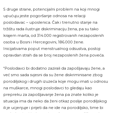
S druge strane, potencijalni problem na koji mnogi
upućuju jeste pogoršanje odnosa na relaciji
poslodavac – uposlenica. Čak i trenutno stanje na
tržištu rada ilustruje diskriminaciju žena, pa su tako
krajem marta, od 314.000 registrovanih nezaposlenih
osoba u Bosni i Hercegovini, 186.000 žene.
Inicijativama poput menstrualnog odsustva, postoji
opravdan strah da se broj nezaposlenih žena poveća.
“Poslodavci bi dodatno zazirali da zapošljavaju žene, a
već smo sada svjesni da su žene diskriminisane zbog
porodiljskog i drugih izuzeća koje mogu imati u odnosu
na muškarce, mnogi poslodavci to gledaju kao
prepreku za zapošljavanje žena pa znate koliko je
situacija ima da neko da ženi otkaz poslije porodiljskog
ili je ucjenjuje i prijeti da ne ide na porodiljsko, time bi