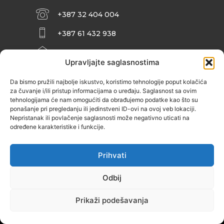
+387 32 404 004
+387 61 432 938
INFO@ZENIT.BA
Upravljajte saglasnostima
HUSEINA KULENOVIĆA BR. 2 (RK
ZENIČANKA, 3. SPRAT), 72000 ZENICA
Da bismo pružili najbolje iskustvo, koristimo tehnologije poput kolačića
za čuvanje i/ili pristup informacijama o uređaju. Saglasnost sa ovim
tehnologijama će nam omogućiti da obrađujemo podatke kao što su
ponašanje pri pregledanju ili jedinstveni ID-ovi na ovoj veb lokaciji.
Nepristanak ili povlačenje saglasnosti može negativno uticati na
određene karakteristike i funkcije.
Prihvati
Odbij
Prikaži podešavanja