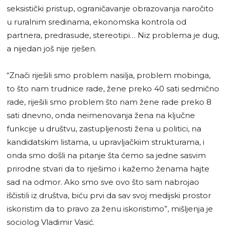
seksistički pristup, ograničavanje obrazovanja naročito
u ruralnim sredinama, ekonomska kontrola od
partnera, predrasude, stereotipi… Niz problema je dug,
a nijedan još nije rješen.
“Znači riješili smo problem nasilja, problem mobinga,
to što nam trudnice rade, žene preko 40 sati sedmično
rade, riješili smo problem što nam žene rade preko 8
sati dnevno, onda neimenovanja žena na ključne
funkcije u društvu, zastupljenosti žena u politici, na
kandidatskim listama, u upravljačkiim strukturama, i
onda smo došli na pitanje šta ćemo sa jedne sasvim
prirodne stvari da to riješimo i kažemo ženama hajte
sad na odmor. Ako smo sve ovo što sam nabrojao
iščistili iz društva, biću prvi da sav svoj medijski prostor
iskoristim da to pravo za ženu iskoristimo”, mišljenja je
sociolog Vladimir Vasić.