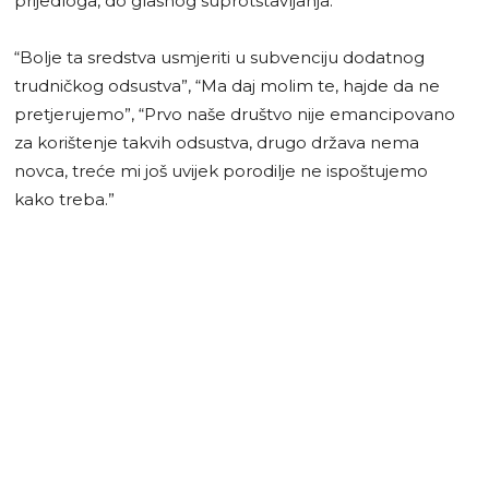
prijedloga, do glasnog suprotstavljanja.
“Bolje ta sredstva usmjeriti u subvenciju dodatnog
trudničkog odsustva”, “Ma daj molim te, hajde da ne
pretjerujemo”, “Prvo naše društvo nije emancipovano
za korištenje takvih odsustva, drugo država nema
novca, treće mi još uvijek porodilje ne ispoštujemo
kako treba.”