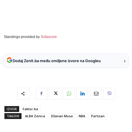
Standings provided by
Sofascore
›
Dodaj Zenit.ba među omiljene izvore na Googleu
IZVOR
Faktor.ba
TAGOVI
ALBA Zenica
Džanan Musa
NBA
Partizan