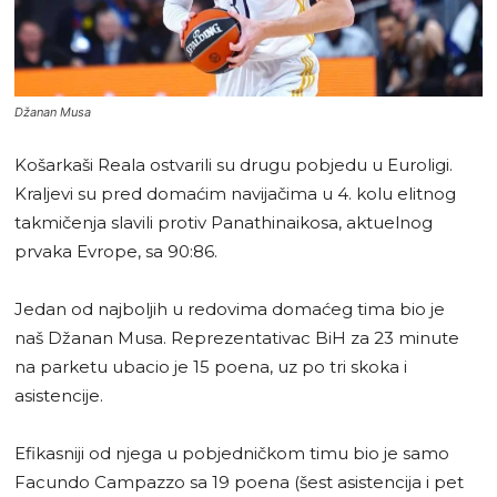
Džanan Musa
Košarkaši Reala ostvarili su drugu pobjedu u Euroligi.
Kraljevi su pred domaćim navijačima u 4. kolu elitnog
takmičenja slavili protiv Panathinaikosa, aktuelnog
prvaka Evrope, sa 90:86.
Jedan od najboljih u redovima domaćeg tima bio je
naš Džanan Musa. Reprezentativac BiH za 23 minute
na parketu ubacio je 15 poena, uz po tri skoka i
asistencije.
Efikasniji od njega u pobjedničkom timu bio je samo
Facundo Campazzo sa 19 poena (šest asistencija i pet