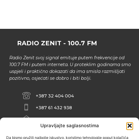
RADIO ZENIT - 100.7 FM
Radio Zenit svoj signal emituje putem frekvencije od
100.7 FM i putem interneta. U proteklim godinama smo
uspjeli i praktično dokazati da ima smisla razmišljati
pozitivno, osjećati se dobro i biti bolji.
+387 32 404 004
+387 61 432 938
INFO@ZENIT.BA
Upravljajte saglasnostima
HUSEINA KULENOVIĆA BR. 2 (RK
ZENIČANKA, 3. SPRAT), 72000 ZENICA
Da bismo pružili najbolje iskustvo, koristimo tehnologije poput kolačića