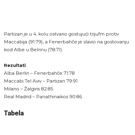
Partizan je u 4. kolu ostvario gostujući trijufm protiv
Maccabija (91:79), a Fenerbahče je slavio na gostovanju
kod Albe u Belrinu (78:71).
Rezultati
:
Alba Berlin – Fenerbahče 71:78
Maccabi Tel Aviv – Partizan 79:91
Milano – Žalgiris 82:85
Real Madrid – Panathinaikos 90:86
Tabela