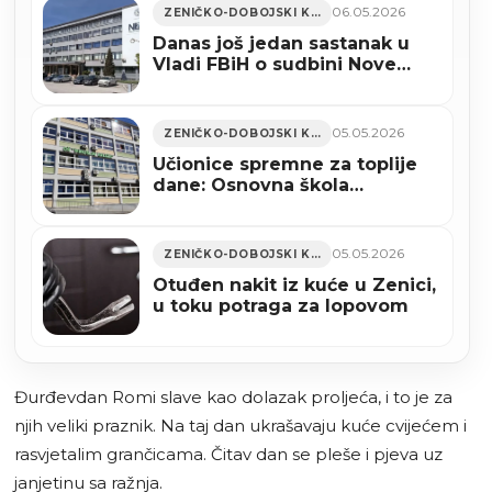
06.05.2026
ZENIČKO-DOBOJSKI KANTON
Danas još jedan sastanak u
Vladi FBiH o sudbini Nove
Željezare Zenica
05.05.2026
ZENIČKO-DOBOJSKI KANTON
Učionice spremne za toplije
dane: Osnovna škola
“Miroslav Krleža” u Zenici
dobila klima uređaje
05.05.2026
ZENIČKO-DOBOJSKI KANTON
Otuđen nakit iz kuće u Zenici,
u toku potraga za lopovom
Đurđevdan Romi slave kao dolazak proljeća, i to je za
njih veliki praznik. Na taj dan ukrašavaju kuće cvijećem i
rasvjetalim grančicama. Čitav dan se pleše i pjeva uz
janjetinu sa ražnja.