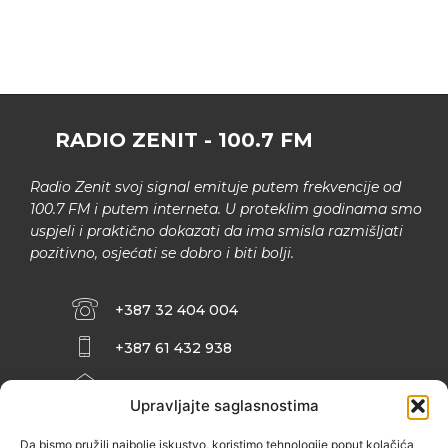
RADIO ZENIT - 100.7 FM
Radio Zenit svoj signal emituje putem frekvencije od
100.7 FM i putem interneta. U proteklim godinama smo
uspjeli i praktično dokazati da ima smisla razmišljati
pozitivno, osjećati se dobro i biti bolji.
+387 32 404 004
+387 61 432 938
INFO@ZENIT.BA
Upravljajte saglasnostima
HUSEINA KULENOVIĆA BR. 2 (RK
ZENIČANKA, 3. SPRAT), 72000 ZENICA
Da bismo pružili najbolje iskustvo, koristimo tehnologije poput kolačića