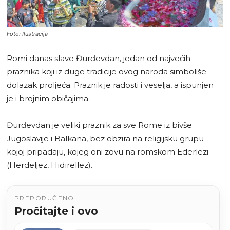
Foto: Ilustracija
Romi danas slave Đurđevdan, jedan od najvećih
praznika koji iz duge tradicije ovog naroda simboliše
dolazak proljeća. Praznik je radosti i veselja, a ispunjen
je i brojnim običajima.
Đurđevdan je veliki praznik za sve Rome iz bivše
Jugoslavije i Balkana, bez obzira na religijsku grupu
kojoj pripadaju, kojeg oni zovu na romskom Ederlezi
(Herdeljez, Hıdırellez).
PREPORUČENO
Pročitajte i ovo