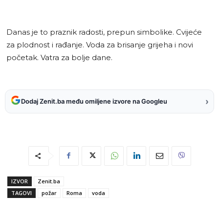
Danas je to praznik radosti, prepun simbolike. Cvijeće
za plodnost i rađanje. Voda za brisanje grijeha i novi
početak. Vatra za bolje dane.
›
Dodaj Zenit.ba među omiljene izvore na Googleu
IZVOR
Zenit.ba
TAGOVI
požar
Roma
voda