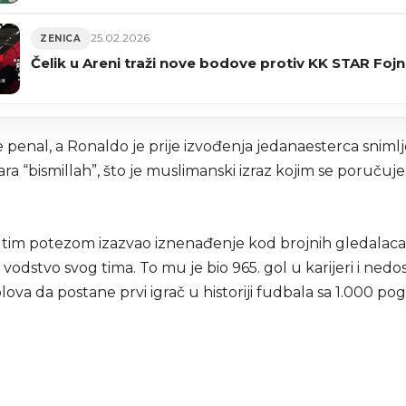
25.02.2026
ZENICA
Čelik u Areni traži nove bodove protiv KK STAR Fojn
penal, a Ronaldo je prije izvođenja jedanaesterca snimlj
ra “bismillah”, što je muslimanski izraz kojim se poručuje
 tim potezom izazvao iznenađenje kod brojnih gledalaca,
vodstvo svog tima. To mu je bio 965. gol u karijeri i ned
ova da postane prvi igrač u historiji fudbala sa 1.000 po