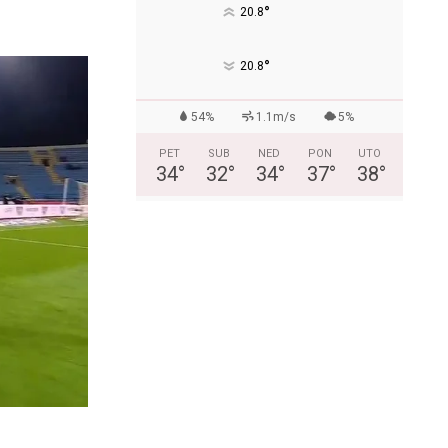
°
20.8
°
20.8
54%
1.1m/s
5%
PET
SUB
NED
PON
UTO
34
°
32
°
34
°
37
°
38
°