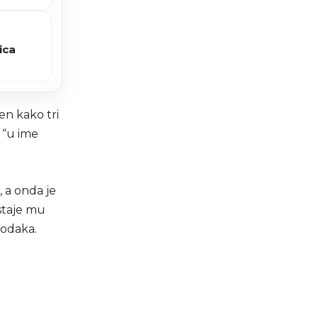
ica
en kako tri
 “u ime
 a onda je
ostaje mu
godaka.