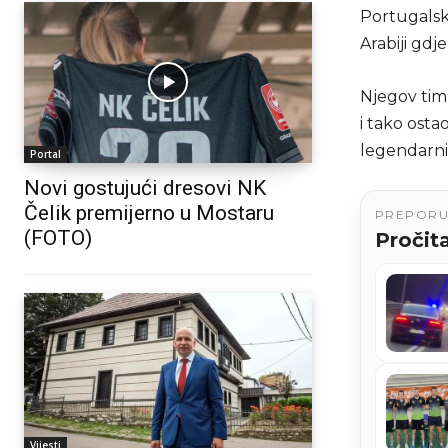
Portugalski
Arabiji gdj
Njegov tim 
i tako osta
legendarni
Portal
Novi gostujući dresovi NK
Čelik premijerno u Mostaru
PREPOR
(FOTO)
Pročita
Vijesti