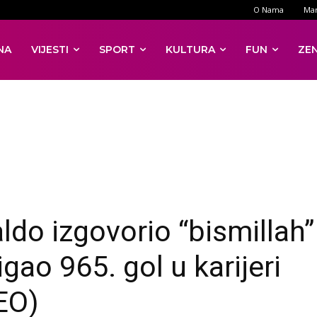
O Nama
Mar
NA
VIJESTI
SPORT
KULTURA
FUN
ZE
ldo izgovorio “bismillah”
gao 965. gol u karijeri
EO)