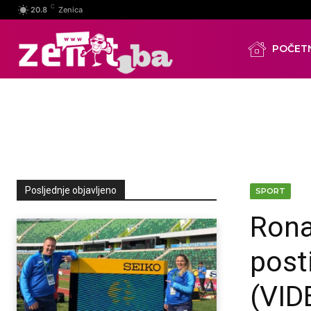
C
20.8
Zenica
POČET
Posljednje objavljeno
SPORT
Rona
posti
(VID