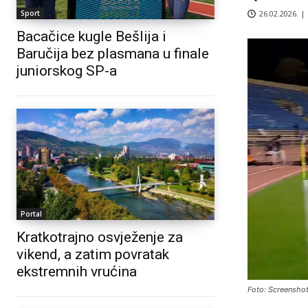
26.02.2026. |
Sport
Bacačice kugle Bešlija i
Baručija bez plasmana u finale
juniorskog SP-a
Portal
Kratkotrajno osvježenje za
vikend, a zatim povratak
ekstremnih vrućina
Foto: Screensho