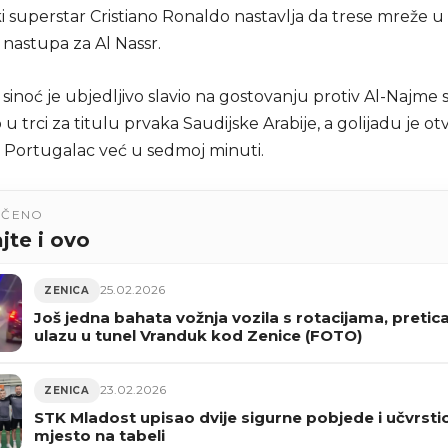
 superstar Cristiano Ronaldo nastavlja da trese mreže u 
e nastupa za Al Nassr.
sinoć je ubjedljivo slavio na gostovanju protiv Al-Najme s
o u trci za titulu prvaka Saudijske Arabije, a golijadu je ot
 Portugalac već u sedmoj minuti.
UČENO
jte i ovo
25.02.2026
ZENICA
Još jedna bahata vožnja vozila s rotacijama, pretic
ulazu u tunel Vranduk kod Zenice (FOTO)
23.02.2026
ZENICA
STK Mladost upisao dvije sigurne pobjede i učvrst
mjesto na tabeli