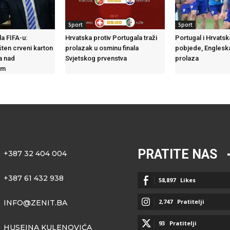
Sport
Sport
la FIFA-u:
Hrvatska protiv Portugala traži
Portugal i Hrvatsk
ten crveni karton
prolazak u osminu finala
pobjede, Engleska
a nad
Svjetskog prvenstva
prolaza
em
PRATITE NAS
+387 32 404 004
+387 61 432 938
58,897
Likes
2,747
Pratitelji
INFO@ZENIT.BA
93
Pratitelji
HUSEINA KULENOVIĆA