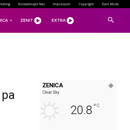
keting
Kontaktirajte Nas
Impressum
Copyright
Dark Mode
NICA
ZENIT
EXTRA
ZENICA
 pa
Clear Sky
°
C
20.8