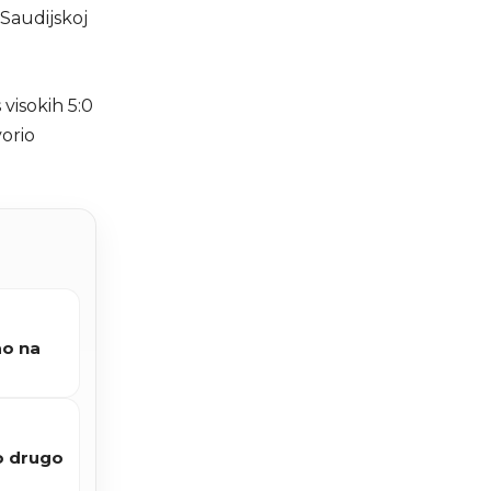
Saudijskoj
 visokih 5:0
vorio
ao na
io drugo