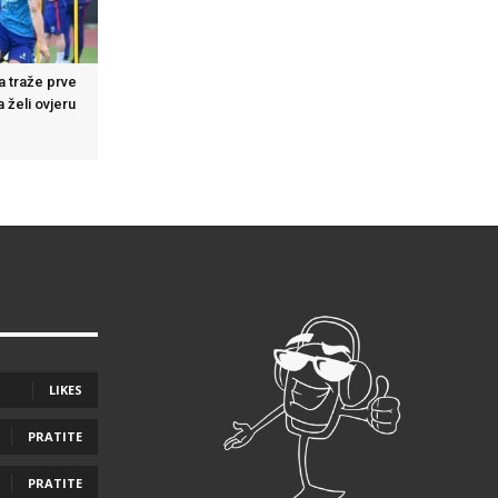
a traže prve
 želi ovjeru
LIKES
PRATITE
PRATITE