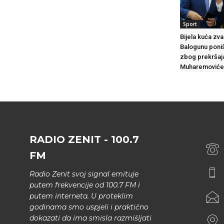
Sport
Bijela kuća zva
Balogunu poniš
zbog prekršaj
Muharemović
RADIO ZENIT - 100.7
FM
Radio Zenit svoj signal emituje
putem frekvencije od 100.7 FM i
putem interneta. U proteklim
godinama smo uspjeli i praktično
dokazati da ima smisla razmišljati