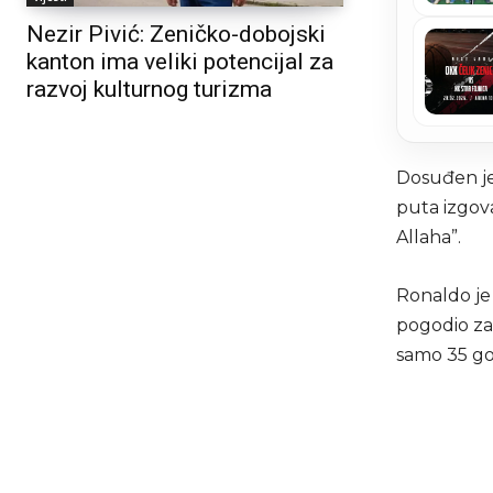
Nezir Pivić: Zeničko-dobojski
kanton ima veliki potencijal za
razvoj kulturnog turizma
Dosuđen je 
puta izgova
Allaha”.
Ronaldo je
pogodio za 
samo 35 gol