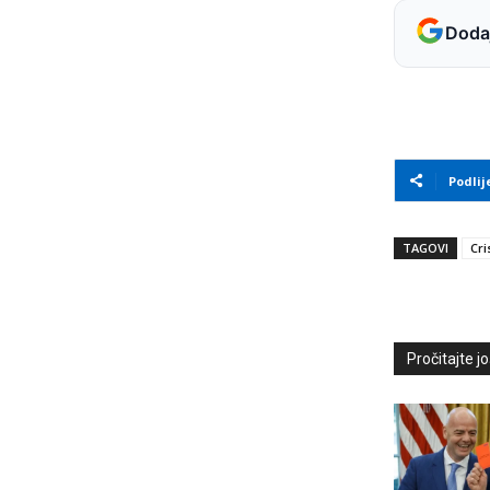
Dodaj
Podlij
TAGOVI
Cri
Pročitajte još