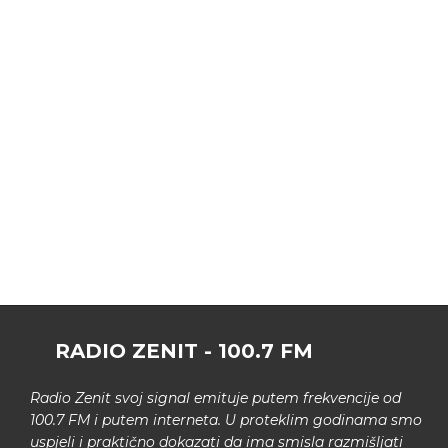
RADIO ZENIT - 100.7 FM
Radio Zenit svoj signal emituje putem frekvencije od
100.7 FM i putem interneta. U proteklim godinama smo
uspjeli i praktično dokazati da ima smisla razmišljati