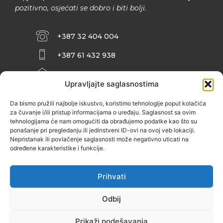
pozitivno, osjećati se dobro i biti bolji.
+387 32 404 004
+387 61 432 938
INFO@ZENIT.BA
Upravljajte saglasnostima
HUSEINA KULENOVIĆA BR. 2 (RK
ZENIČANKA, 3. SPRAT), 72000 ZENICA
Da bismo pružili najbolje iskustvo, koristimo tehnologije poput kolačića
za čuvanje i/ili pristup informacijama o uređaju. Saglasnost sa ovim
tehnologijama će nam omogućiti da obrađujemo podatke kao što su
ponašanje pri pregledanju ili jedinstveni ID-ovi na ovoj veb lokaciji.
Nepristanak ili povlačenje saglasnosti može negativno uticati na
određene karakteristike i funkcije.
Prihvati
Odbij
Prikaži podešavanja