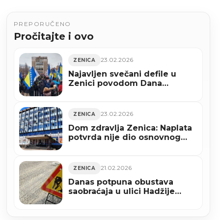
PREPORUČENO
Pročitajte i ovo
23.02.2026
ZENICA
Najavljen svečani defile u
Zenici povodom Dana
nezavisnosti BiH
23.02.2026
ZENICA
Dom zdravlja Zenica: Naplata
potvrda nije dio osnovnog
paketa zdravstvenih prava
21.02.2026
ZENICA
Danas potpuna obustava
saobraćaja u ulici Hadžije
Mazića put u Zenici