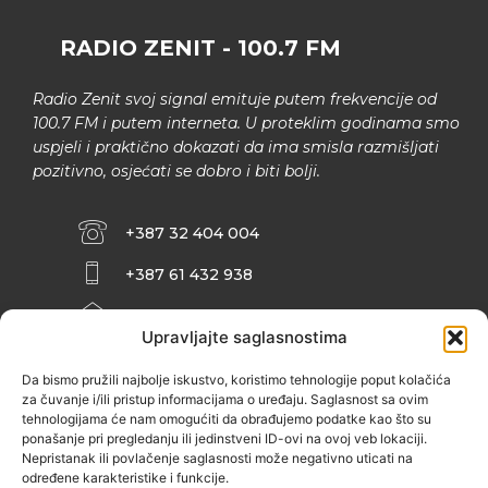
RADIO ZENIT - 100.7 FM
Radio Zenit svoj signal emituje putem frekvencije od
100.7 FM i putem interneta. U proteklim godinama smo
uspjeli i praktično dokazati da ima smisla razmišljati
pozitivno, osjećati se dobro i biti bolji.
+387 32 404 004
+387 61 432 938
INFO@ZENIT.BA
Upravljajte saglasnostima
HUSEINA KULENOVIĆA BR. 2 (RK
ZENIČANKA, 3. SPRAT), 72000 ZENICA
Da bismo pružili najbolje iskustvo, koristimo tehnologije poput kolačića
za čuvanje i/ili pristup informacijama o uređaju. Saglasnost sa ovim
tehnologijama će nam omogućiti da obrađujemo podatke kao što su
ponašanje pri pregledanju ili jedinstveni ID-ovi na ovoj veb lokaciji.
Nepristanak ili povlačenje saglasnosti može negativno uticati na
određene karakteristike i funkcije.