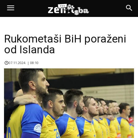
Rukometaši BiH poraženi
od Islanda
07.11.2024. | 08:10