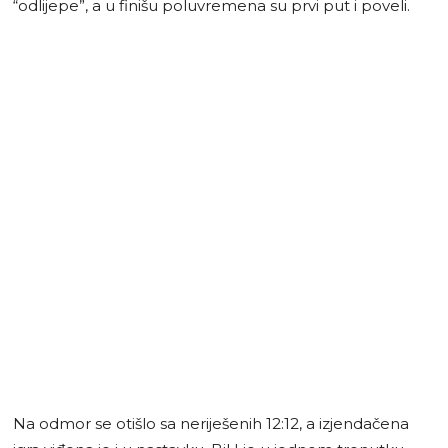
“odlijepe”, a u finišu poluvremena su prvi put i poveli.
Na odmor se otišlo sa neriješenih 12:12, a izjendačena