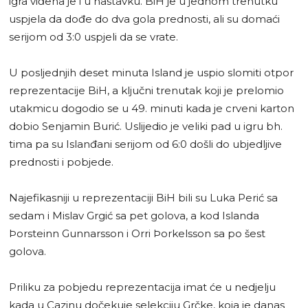
igra viđena je i u nastavku. BiH je u jednom trenutku
uspjela da dođe do dva gola prednosti, ali su domaći
serijom od 3:0 uspjeli da se vrate.
U posljednjih deset minuta Island je uspio slomiti otpor
reprezentacije BiH, a ključni trenutak koji je prelomio
utakmicu dogodio se u 49. minuti kada je crveni karton
dobio Senjamin Burić. Uslijedio je veliki pad u igru bh.
tima pa su Islanđani serijom od 6:0 došli do ubjedljive
prednosti i pobjede.
Najefikasniji u reprezentaciji BiH bili su Luka Perić sa
sedam i Mislav Grgić sa pet golova, a kod Islanda
Þorsteinn Gunnarsson i Orri Þorkelsson sa po šest
golova.
Priliku za pobjedu reprezentacija imat će u nedjelju
kada u Cazinu dočekuje selekciju Grčke, koja je danas