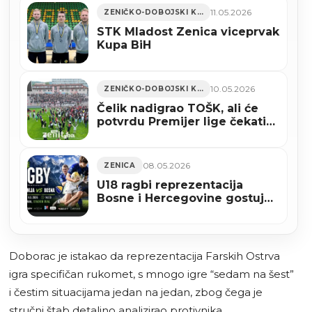
11.05.2026
ZENIČKO-DOBOJSKI KANTON
STK Mladost Zenica viceprvak
Kupa BiH
10.05.2026
ZENIČKO-DOBOJSKI KANTON
Čelik nadigrao TOŠK, ali će
potvrdu Premijer lige čekati
još najmanje jedno kolo
(VIDEO)
08.05.2026
ZENICA
U18 ragbi reprezentacija
Bosne i Hercegovine gostuje
Sloveniji u Ljubljani
Doborac je istakao da reprezentacija Farskih Ostrva
igra specifičan rukomet, s mnogo igre “sedam na šest”
i čestim situacijama jedan na jedan, zbog čega je
stručni štab detaljno analizirao protivnika.