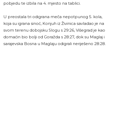
pobjedu te izbila na 4. mjesto na tablici.
U preostala tri odigrana meča nepotpunog 5. kola,
koja su igrana sinoć, Konjuh iz Živinica savladao je na
svom terenu dobojsku Slogu s 29:26, Višegrad je kao
domaćin bio bolji od Goražda s 28:27, dok su Maglaj i
sarajevska Bosna u Maglaju odigrali neriješeno 28:28.