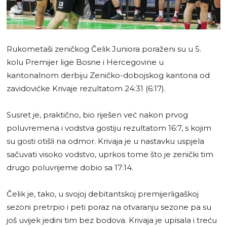
Rukometaši zeničkog Čelik Juniora poraženi su u 5.
kolu Premijer lige Bosne i Hercegovine u
kantonalnom derbiju Zeničko-dobojskog kantona od
zavidovićke Krivaje rezultatom 24:31 (6:17).
Susret je, praktično, bio riješen već nakon prvog
poluvremena i vodstva gostiju rezultatom 16:7, s kojim
su gosti otišli na odmor. Krivaja je u nastavku uspjela
sačuvati visoko vodstvo, uprkos tome što je zenički tim
drugo poluvrijeme dobio sa 17:14.
Čelik je, tako, u svojoj debitantskoj premijerligaškoj
sezoni pretrpio i peti poraz na otvaranju sezone pa su
još uvijek jedini tim bez bodova. Krivaja je upisala i treću