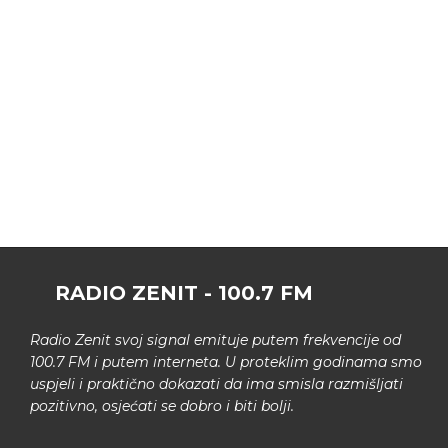
RADIO ZENIT - 100.7 FM
Radio Zenit svoj signal emituje putem frekvencije od
100.7 FM i putem interneta. U proteklim godinama smo
uspjeli i praktično dokazati da ima smisla razmišljati
pozitivno, osjećati se dobro i biti bolji.