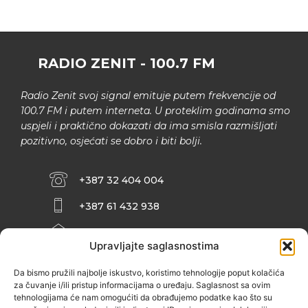
RADIO ZENIT - 100.7 FM
Radio Zenit svoj signal emituje putem frekvencije od
100.7 FM i putem interneta. U proteklim godinama smo
uspjeli i praktično dokazati da ima smisla razmišljati
pozitivno, osjećati se dobro i biti bolji.
+387 32 404 004
+387 61 432 938
INFO@ZENIT.BA
Upravljajte saglasnostima
HUSEINA KULENOVIĆA BR. 2 (RK
ZENIČANKA, 3. SPRAT), 72000 ZENICA
Da bismo pružili najbolje iskustvo, koristimo tehnologije poput kolačića
za čuvanje i/ili pristup informacijama o uređaju. Saglasnost sa ovim
tehnologijama će nam omogućiti da obrađujemo podatke kao što su