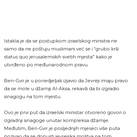
Istakla je da se postupkom izraelskog ministra ne
samo da ne poštuju muslimani već se i “grubo krši
status quo jerusalemskih svetih mjesta” kako je
utvrđeno po međunarodnom pravu.
Ben-Gvir je u ponedjeljak izjavio da Jevreji imaju pravo
da se mole u džamiji Al-Aksa, rekavši da bi izgradio
sinagogu na tom mjestu.
Ovo je prvi put da izraelski ministar otvoreno govori o
izgradnji sinagoge unutar kompleksa džamije.
Međutim, Ben-Gvir je posljednjih mjeseci više puta
pozivao da se dopusti jevrejska molitva na tom