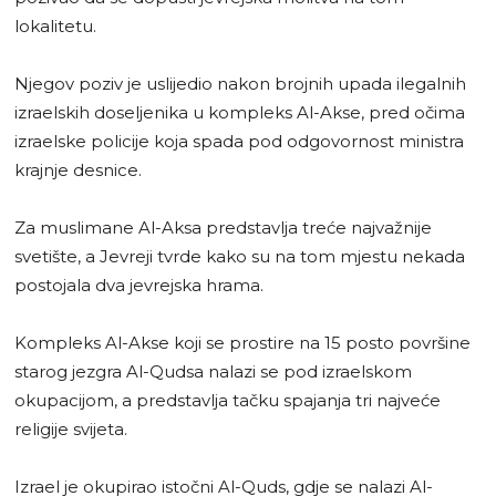
lokalitetu.
Njegov poziv je uslijedio nakon brojnih upada ilegalnih
izraelskih doseljenika u kompleks Al-Akse, pred očima
izraelske policije koja spada pod odgovornost ministra
krajnje desnice.
Za muslimane Al-Aksa predstavlja treće najvažnije
svetište, a Jevreji tvrde kako su na tom mjestu nekada
postojala dva jevrejska hrama.
Kompleks Al-Akse koji se prostire na 15 posto površine
starog jezgra Al-Qudsa nalazi se pod izraelskom
okupacijom, a predstavlja tačku spajanja tri najveće
religije svijeta.
Izrael je okupirao istočni Al-Quds, gdje se nalazi Al-