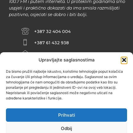
100.7 FM i putem interneta. U proteklim godinama smo
uspjeli i praktično dokazati da ima smisla razmišljati
pozitivno, osjećati se dobro i biti bolji.
+387 32 404 004
+387 61 432 938
INFO@ZENIT.BA
Upravljajte saglasnostima
HUSEINA KULENOVIĆA BR. 2 (RK
ZENIČANKA, 3. SPRAT), 72000 ZENICA
Da bismo pružili najbolje iskustvo, koristimo tehnologije poput kolačića
za čuvanje i/ili pristup informacijama o uređaju. Saglasnost sa ovim
tehnologijama će nam omogućiti da obrađujemo podatke kao što su
ponašanje pri pregledanju ili jedinstveni ID-ovi na ovoj veb lokaciji.
Nepristanak ili povlačenje saglasnosti može negativno uticati na
određene karakteristike i funkcije.
Prihvati
Odbij