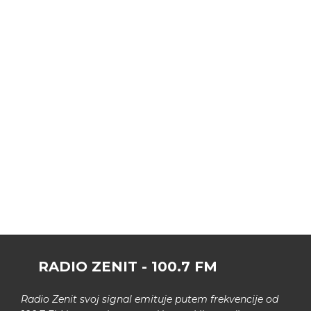
RADIO ZENIT - 100.7 FM
Radio Zenit svoj signal emituje putem frekvencije od