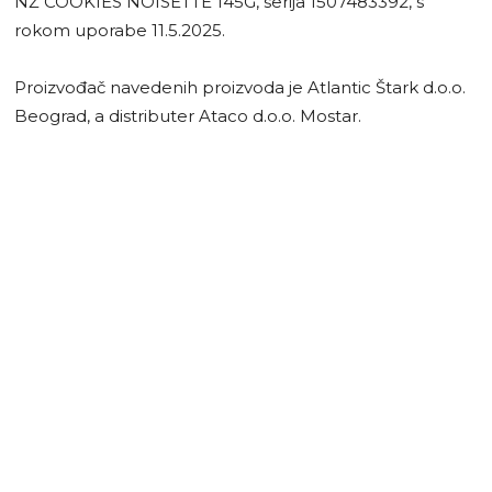
NŽ COOKIES NOISETTE 145G, serija 1507483392, s
rokom uporabe 11.5.2025.
Proizvođač navedenih proizvoda je Atlantic Štark d.o.o.
Beograd, a distributer Ataco d.o.o. Mostar.