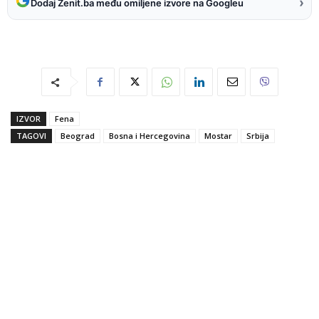
›
Dodaj Zenit.ba među omiljene izvore na Googleu
IZVOR
Fena
TAGOVI
Beograd
Bosna i Hercegovina
Mostar
Srbija