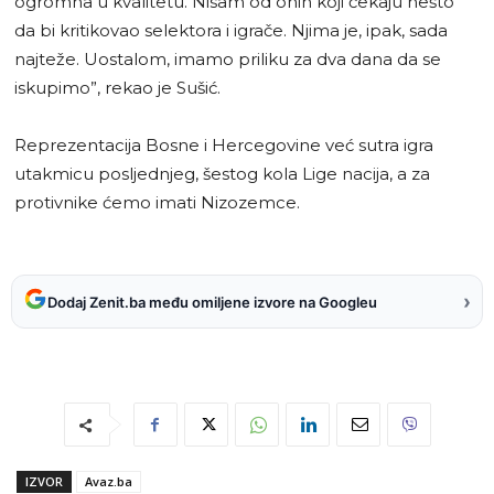
ogromna u kvalitetu. Nisam od onih koji čekaju nešto
da bi kritikovao selektora i igrače. Njima je, ipak, sada
najteže. Uostalom, imamo priliku za dva dana da se
iskupimo”, rekao je Sušić.
Reprezentacija Bosne i Hercegovine već sutra igra
utakmicu posljednjeg, šestog kola Lige nacija, a za
protivnike ćemo imati Nizozemce.
›
Dodaj Zenit.ba među omiljene izvore na Googleu
IZVOR
Avaz.ba