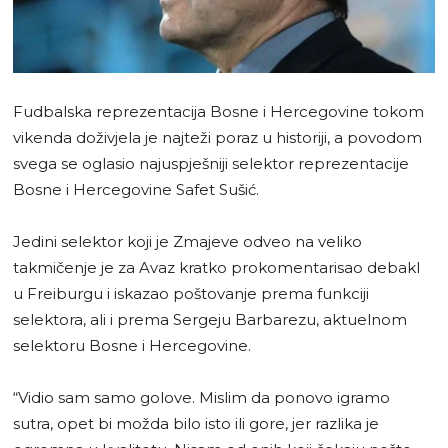
Fudbalska reprezentacija Bosne i Hercegovine tokom
vikenda doživjela je najteži poraz u historiji, a povodom
svega se oglasio najuspješniji selektor reprezentacije
Bosne i Hercegovine Safet Sušić.
Jedini selektor koji je Zmajeve odveo na veliko
takmičenje je za Avaz kratko prokomentarisao debakl
u Freiburgu i iskazao poštovanje prema funkciji
selektora, ali i prema Sergeju Barbarezu, aktuelnom
selektoru Bosne i Hercegovine.
“Vidio sam samo golove. Mislim da ponovo igramo
sutra, opet bi možda bilo isto ili gore, jer razlika je