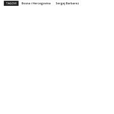
TAGOVI
Bosna i Hercegovina
Sergej Barbarez