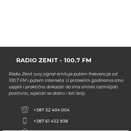
RADIO ZENIT - 100.7 FM
Radio Zenit svoj signal emituje putem frekvencije od
100.7 FM i putem interneta. U proteklim godinama smo
uspjeli i praktično dokazati da ima smisla razmišljati
pozitivno, osjećati se dobro i biti bolji.
+387 32 404 004
+387 61 432 938