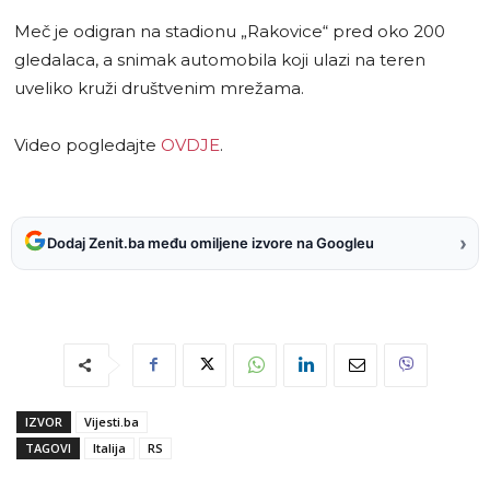
Meč je odigran na stadionu „Rakovice“ pred oko 200
gledalaca, a snimak automobila koji ulazi na teren
uveliko kruži društvenim mrežama.
Video pogledajte
OVDJE
.
›
Dodaj Zenit.ba među omiljene izvore na Googleu
IZVOR
Vijesti.ba
TAGOVI
Italija
RS