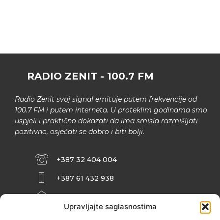
RADIO ZENIT - 100.7 FM
Radio Zenit svoj signal emituje putem frekvencije od
100.7 FM i putem interneta. U proteklim godinama smo
uspjeli i praktično dokazati da ima smisla razmišljati
pozitivno, osjećati se dobro i biti bolji.
+387 32 404 004
+387 61 432 938
INFO@ZENIT.BA
Upravljajte saglasnostima
HUSEINA KULENOVIĆA BR. 2 (RK