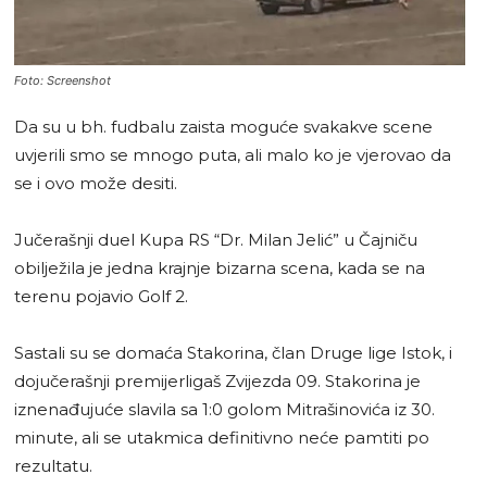
Foto: Screenshot
Da su u bh. fudbalu zaista moguće svakakve scene
uvjerili smo se mnogo puta, ali malo ko je vjerovao da
se i ovo može desiti.
Jučerašnji duel Kupa RS “Dr. Milan Jelić” u Čajniču
obilježila je jedna krajnje bizarna scena, kada se na
terenu pojavio Golf 2.
Sastali su se domaća Stakorina, član Druge lige Istok, i
dojučerašnji premijerligaš Zvijezda 09. Stakorina je
iznenađujuće slavila sa 1:0 golom Mitrašinovića iz 30.
minute, ali se utakmica definitivno neće pamtiti po
rezultatu.