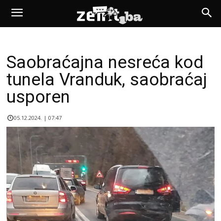
Saobraćajna nesreća kod
tunela Vranduk, saobraćaj
usporen
05.12.2024. | 07:47