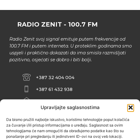
RADIO ZENIT - 100.7 FM
Radio Zenit svoj signal emituje putem frekvencije od
100.7 FM i putem interneta. U proteklim godinama smo
uspjeli i praktično dokazati da ima smisla razmišljati
pozitivno, osjećati se dobro i biti bolji.
+387 32 404 004
+387 61 432 938
INFO@ZENIT.BA
Upravljajte saglasnostima
HUSEINA KULENOVIĆA BR. 2 (RK
ZENIČANKA, 3. SPRAT), 72000 ZENICA
Da bismo pružili najbolje iskustvo, koristimo tehnologije poput kolačića
za čuvanje i/ili pristup informacijama o uređaju. Saglasnost sa ovim
tehnologijama će nam omogućiti da obrađujemo podatke kao što su
ponašanje pri pregledanju ili jedinstveni ID-ovi na ovoj veb lokaciji.