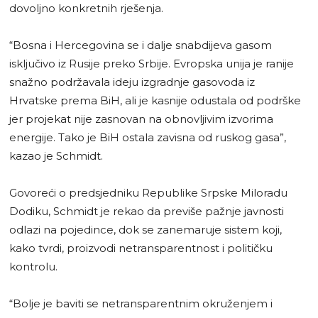
dovoljno konkretnih rješenja.
“Bosna i Hercegovina se i dalje snabdijeva gasom
isključivo iz Rusije preko Srbije. Evropska unija je ranije
snažno podržavala ideju izgradnje gasovoda iz
Hrvatske prema BiH, ali je kasnije odustala od podrške
jer projekat nije zasnovan na obnovljivim izvorima
energije. Tako je BiH ostala zavisna od ruskog gasa”,
kazao je Schmidt.
Govoreći o predsjedniku Republike Srpske Miloradu
Dodiku, Schmidt je rekao da previše pažnje javnosti
odlazi na pojedince, dok se zanemaruje sistem koji,
kako tvrdi, proizvodi netransparentnost i političku
kontrolu.
“Bolje je baviti se netransparentnim okruženjem i