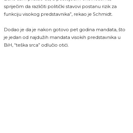
spriječim da različiti politički stavovi postanu rizik za
funkciju visokog predstavnika”, rekao je Schmidt.
Dodao je da je nakon gotovo pet godina mandata, što
je jedan od najdužih mandata visokih predstavnika u
BiH, “teška srca” odlučio otići.