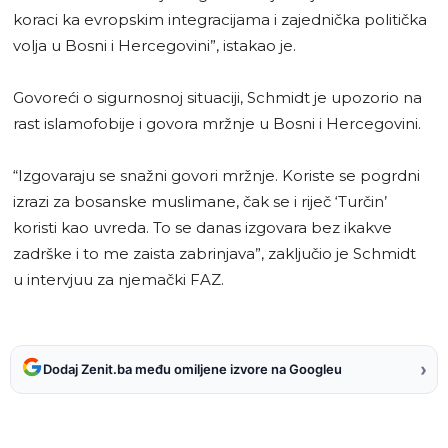
koraci ka evropskim integracijama i zajednička politička
volja u Bosni i Hercegovini”, istakao je.
Govoreći o sigurnosnoj situaciji, Schmidt je upozorio na
rast islamofobije i govora mržnje u Bosni i Hercegovini.
“Izgovaraju se snažni govori mržnje. Koriste se pogrdni
izrazi za bosanske muslimane, čak se i riječ ‘Turčin’
koristi kao uvreda. To se danas izgovara bez ikakve
zadrške i to me zaista zabrinjava”, zaključio je Schmidt
u intervjuu za njemački FAZ.
›
Dodaj Zenit.ba među omiljene izvore na Googleu