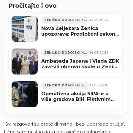
Pročitajte i ovo
15.05.2026
ZENIČKO-DOBOJSKI KANTON
Nova Željezara Zenica
upozorava: Predloženi zakon
vodi ka „prikrivenoj
nacionalizaciji“
14.05.2026
ZENIČKO-DOBOJSKI KANTON
Ambasada Japana i Vlada ZDK
završili obnovu škole u Zenici
(FOTO)
13.05.2026
ZENIČKO-DOBOJSKI KANTON
Operativna akcija SIPA-e u
više gradova BiH: Fiktivnim
fakturama izvukli više od 12
miliona KM?
“Svi razgovori su protekli mirno i bez ‘upotrebe oružja’.
Lično sam pristao da, u postojećim okolnostima,