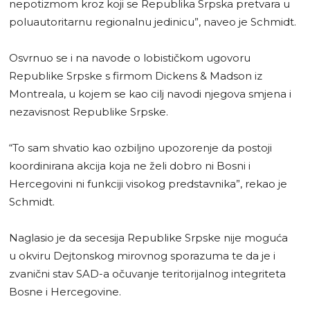
nepotizmom kroz koji se Republika Srpska pretvara u
poluautoritarnu regionalnu jedinicu”, naveo je Schmidt.
Osvrnuo se i na navode o lobističkom ugovoru
Republike Srpske s firmom Dickens & Madson iz
Montreala, u kojem se kao cilj navodi njegova smjena i
nezavisnost Republike Srpske.
“To sam shvatio kao ozbiljno upozorenje da postoji
koordinirana akcija koja ne želi dobro ni Bosni i
Hercegovini ni funkciji visokog predstavnika”, rekao je
Schmidt.
Naglasio je da secesija Republike Srpske nije moguća
u okviru Dejtonskog mirovnog sporazuma te da je i
zvanični stav SAD-a očuvanje teritorijalnog integriteta
Bosne i Hercegovine.