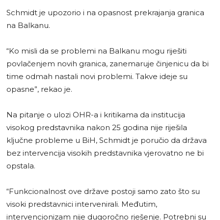
Schmidt je upozorio i na opasnost prekrajanja granica
na Balkanu.
“Ko misli da se problemi na Balkanu mogu riješiti
povlačenjem novih granica, zanemaruje činjenicu da bi
time odmah nastali novi problemi. Takve ideje su
opasne”, rekao je.
Na pitanje o ulozi OHR-a i kritikama da institucija
visokog predstavnika nakon 25 godina nije riješila
ključne probleme u BiH, Schmidt je poručio da država
bez intervencija visokih predstavnika vjerovatno ne bi
opstala.
“Funkcionalnost ove države postoji samo zato što su
visoki predstavnici intervenirali. Međutim,
intervencionizam nije dugoročno rješenje. Potrebni su