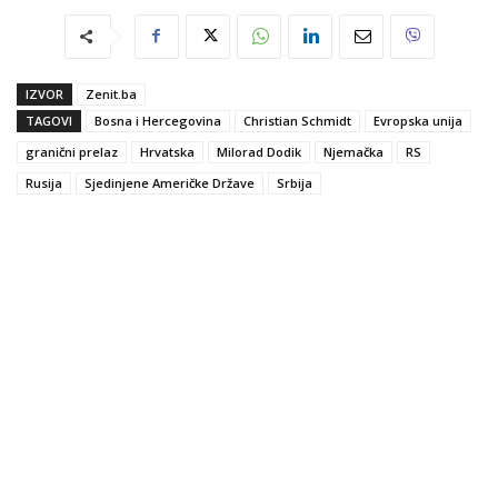
IZVOR
Zenit.ba
TAGOVI
Bosna i Hercegovina
Christian Schmidt
Evropska unija
granični prelaz
Hrvatska
Milorad Dodik
Njemačka
RS
Rusija
Sjedinjene Američke Države
Srbija