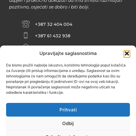
uspjeli i praktično dokazati da ima smisla razmišljati
pozitivno, osjećati se dobro i biti bolji.
+387 32 404 004
+387 61 432 938
INFO@ZENIT.BA
Upravljajte saglasnostima
HUSEINA KULENOVIĆA BR. 2 (RK
ZENIČANKA, 3. SPRAT), 72000 ZENICA
Da bismo pružili najbolje iskustvo, koristimo tehnologije poput kolačića
za čuvanje i/ili pristup informacijama o uređaju. Saglasnost sa ovim
tehnologijama će nam omogućiti da obrađujemo podatke kao što su
ponašanje pri pregledanju ili jedinstveni ID-ovi na ovoj veb lokaciji.
Nepristanak ili povlačenje saglasnosti može negativno uticati na
određene karakteristike i funkcije.
Prihvati
Odbij