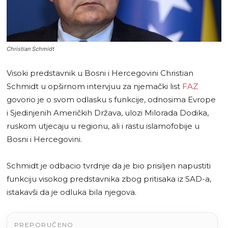
Christian Schmidt
Visoki predstavnik u Bosni i Hercegovini Christian
Schmidt u opširnom intervjuu za njemački list
FAZ
govorio je o svom odlasku s funkcije, odnosima Evrope
i Sjedinjenih Američkih Država, ulozi Milorada Dodika,
ruskom utjecaju u regionu, ali i rastu islamofobije u
Bosni i Hercegovini.
Schmidt je odbacio tvrdnje da je bio prisiljen napustiti
funkciju visokog predstavnika zbog pritisaka iz SAD-a,
istakavši da je odluka bila njegova.
PREPORUČENO