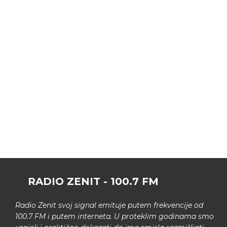
RADIO ZENIT - 100.7 FM
Radio Zenit svoj signal emituje putem frekvencije od
100.7 FM i putem interneta. U proteklim godinama smo