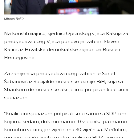
Mirnes Bašić
Na konstituirajućoj sjednici Općinskog vijeća Kaknja za
predsjedavajućeg Vijeća ponovo je izabran Slaven
Katičić iz Hrvatske demokratske zajednice Bosne i
Hercegovine.
Za zamjenika predsjedavajućeg izabran je Sanel
Šabanović iz Socijaldemokratske partije BiH, koja sa
Strankom demokratske akcije ima potpisan koalicioni
sporazum.
“Koalicioni sporazum potpisali smo samo sa SDP-om
koji ima sedam, dok mi imamo 10 vijećnika pa imamo
komotnu većinu, jer vijeće ima 30 vijećnika. Međutim,
mi smo iz naše kvote uzeli u koaliciju i HDZ, koji ima