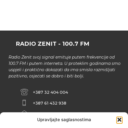
RADIO ZENIT - 100.7 FM
Radio Zenit svoj signal emituje putem frekvencije od
100.7 FM i putem interneta. U proteklim godinama smo
uspjeli i praktično dokazati da ima smisla razmišljati
pozitivno, osjećati se dobro i biti bolji.
+387 32 404 004
+387 61 432 938
INFO@ZENIT.BA
Upravljajte saglasnostima
HUSEINA KULENOVIĆA BR. 2 (RK