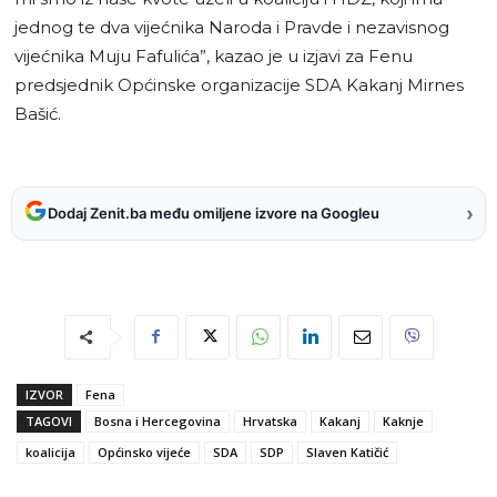
jednog te dva vijećnika Naroda i Pravde i nezavisnog
vijećnika Muju Fafulića”, kazao je u izjavi za Fenu
predsjednik Općinske organizacije SDA Kakanj Mirnes
Bašić.
›
Dodaj Zenit.ba među omiljene izvore na Googleu
IZVOR
Fena
TAGOVI
Bosna i Hercegovina
Hrvatska
Kakanj
Kaknje
koalicija
Općinsko vijeće
SDA
SDP
Slaven Katičić