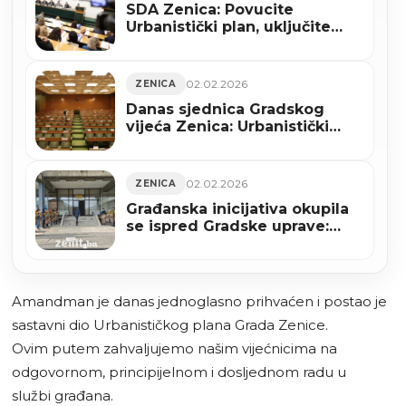
SDA Zenica: Povucite
Urbanistički plan, uključite
struku, spriječite spalionicu u
Zenici
02.02.2026
ZENICA
Danas sjednica Gradskog
vijeća Zenica: Urbanistički
plan u fokusu rasprave
02.02.2026
ZENICA
Građanska inicijativa okupila
se ispred Gradske uprave:
Poruke protiv spalionice pred
sjednicu Gradskog vijeća
Amandman je danas jednoglasno prihvaćen i postao je
sastavni dio Urbanističkog plana Grada Zenice.
Ovim putem zahvaljujemo našim vijećnicima na
odgovornom, principijelnom i dosljednom radu u
službi građana.