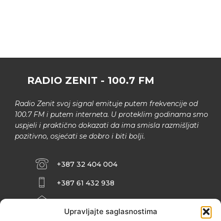
RADIO ZENIT - 100.7 FM
Radio Zenit svoj signal emituje putem frekvencije od
100.7 FM i putem interneta. U proteklim godinama smo
uspjeli i praktično dokazati da ima smisla razmišljati
pozitivno, osjećati se dobro i biti bolji.
+387 32 404 004
+387 61 432 938
INFO@ZENIT.BA
Upravljajte saglasnostima
HUSEINA KULENOVIĆA BR. 2 (RK