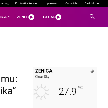
keting
Kontaktirajte Nas
Impressum
Copyright
Dark Mode
NICA
ZENIT
EXTRA
ZENICA
smu:
Clear Sky
°
ika”
C
27.9