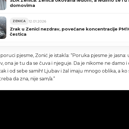
SDA Zenica: Zenica okovana ledom, a ledimo se i u
domovima
12.01.2026
ZENICA
Zrak u Zenici nezdrav, povećane koncentracije PM1
čestica
poruci pjesme, Zonić je istakla: “Poruka pjesme je jasna: 
v, ona je tu da se čuva i njeguje. Da je nikome ne damo i 
čak i od sebe samih! Ljubav i žal imaju mnogo oblika, a ko
reba da zna, nije sam/a.”