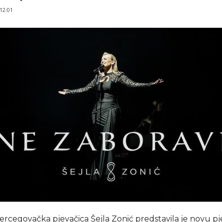
 12:01
rcegovačka pjevačica Šejla Zonić predstavila je novu p