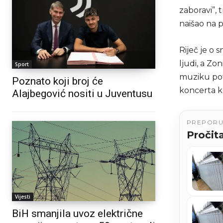
zaboravi”, 
naišao na p
Riječ je o 
ljudi, a Zo
Sport
muziku pot
Poznato koji broj će
koncerta ko
Alajbegović nositi u Juventusu
PREPOR
Pročita
Vijesti
BiH smanjila uvoz električne