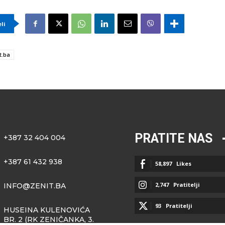
eli
t.ba
PRATITE NAS
+387 32 404 004
+387 61 432 938
58,897
Likes
2,747
Pratitelji
INFO@ZENIT.BA
93
Pratitelji
HUSEINA KULENOVIĆA
BR. 2 (RK ZENIČANKA, 3.