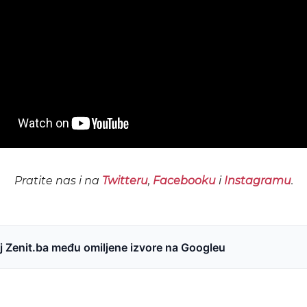
Pratite nas i na
Twitteru
,
Facebooku
i
Instagramu
.
 Zenit.ba među omiljene izvore na Googleu