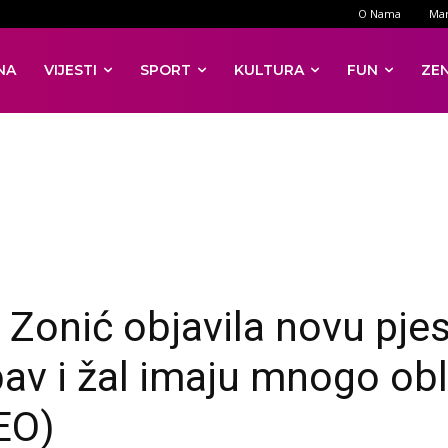
O Nama
Mar
NA
VIJESTI
SPORT
KULTURA
FUN
ZE
a Zonić objavila novu pje
bav i žal imaju mnogo obl
EO)