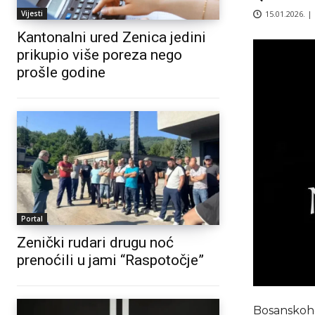
15.01.2026. |
Vijesti
Kantonalni ured Zenica jedini
prikupio više poreza nego
prošle godine
Portal
Zenički rudari drugu noć
prenoćili u jami “Raspotočje”
Bosanskohe