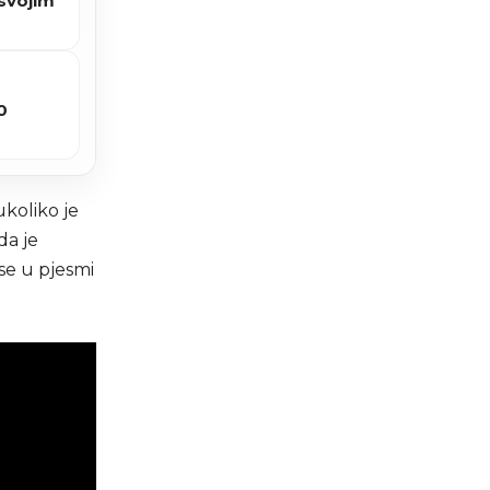
 svojim
0
ukoliko je
da je
 se u pjesmi