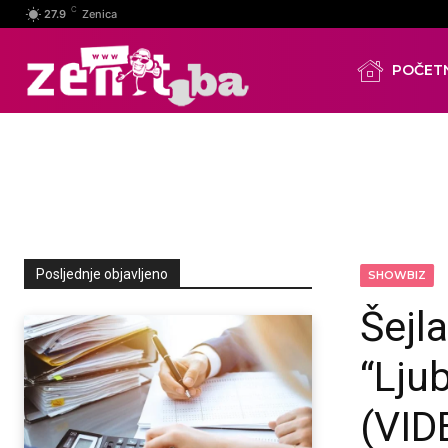
C
27.9
Zenica
POČET
Posljednje objavljeno
SHOWBIZ
Šejl
“Lju
(VID