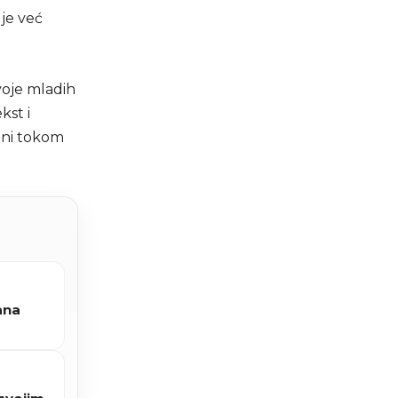
 je već
dvoje mladih
kst i
ani tokom
ana