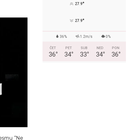
°
27.9
°
27.9
36%
1.2m/s
0%
ČET
PET
SUB
NED
PON
36
°
34
°
33
°
34
°
36
°
jesmu “Ne