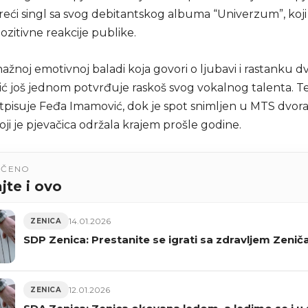
treći singl sa svog debitantskog albuma “Univerzum”, koji
ozitivne reakcije publike.
snažnoj emotivnoj baladi koja govori o ljubavi i rastanku 
nić još jednom potvrđuje raskoš svog vokalnog talenta. Te
pisuje Feđa Imamović, dok je spot snimljen u MTS dvor
ji je pjevačica održala krajem prošle godine.
UČENO
jte i ovo
14.01.2026
ZENICA
SDP Zenica: Prestanite se igrati sa zdravljem Zenič
12.01.2026
ZENICA