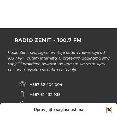
RADIO ZENIT - 100.7 FM
Radio Zenit svoj signal emituje putem frekvencije od
100.7 FM i putem interneta. U proteklim godinama smo
uspjeli i praktično dokazati da ima smisla razmišljati
pozitivno, osjećati se dobro i biti bolji.
+387 32 404 004
+387 61 432 938
INFO@ZENIT.BA
Upravljajte saglasnostima
HUSEINA KULENOVIĆA BR. 2 (RK