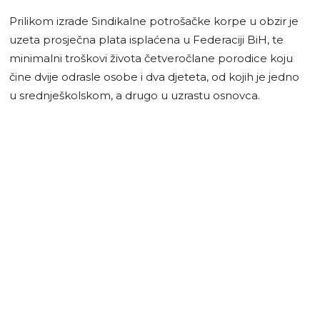
Prilikom izrade Sindikalne potrošačke korpe u obzir je
uzeta prosječna plata isplaćena u Federaciji BiH, te
minimalni troškovi života četveročlane porodice koju
čine dvije odrasle osobe i dva djeteta, od kojih je jedno
u srednješkolskom, a drugo u uzrastu osnovca.