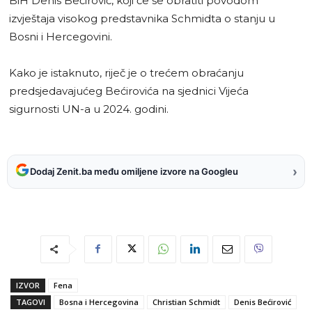
BiH Denis Bećirović, koji će se obratiti povodom
izvještaja visokog predstavnika Schmidta o stanju u
Bosni i Hercegovini.
Kako je istaknuto, riječ je o trećem obraćanju
predsjedavajućeg Bećirovića na sjednici Vijeća
sigurnosti UN-a u 2024. godini.
›
Dodaj Zenit.ba među omiljene izvore na Googleu
IZVOR
Fena
TAGOVI
Bosna i Hercegovina
Christian Schmidt
Denis Bećirović