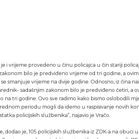
e i vrijeme provedeno u činu policajca u čin stariji polica
zakonom bilo je predviđeno vrijeme od tri godine, a ovim
se smanjuje vrijeme na dvije godine. Odnosno, iz čina n
 narednik- sadašnjim zakonom bilo je predviđeno četiri, a 
 na tri godine. Ovo sve radimo kako bismo oslobodili mje
rednom periodu mogli da idemo u raspisivanje novih ko
atka policijskih službenika”, najavio je Vračo.
, dodao je, 105 policijskih službenika iz ZDK-a na obuci u 