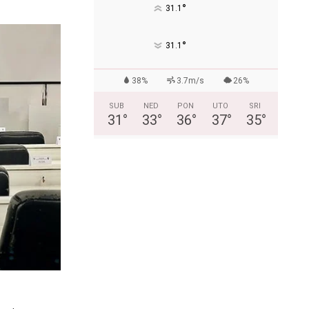
°
31.1
°
31.1
38%
3.7m/s
26%
SUB
NED
PON
UTO
SRI
31
°
33
°
36
°
37
°
35
°