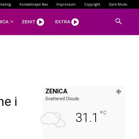
keting
Kontaktirajte Nas
Impressum
Copyright
Dark Mode
NICA
ZENIT
EXTRA
ZENICA
ne i
Scattered Clouds
°
C
31.1