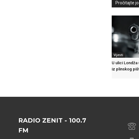
Pročitajte još
Vijesti
U ulici Londža
iz plinskog piš
RADIO ZENIT - 100.7
FM