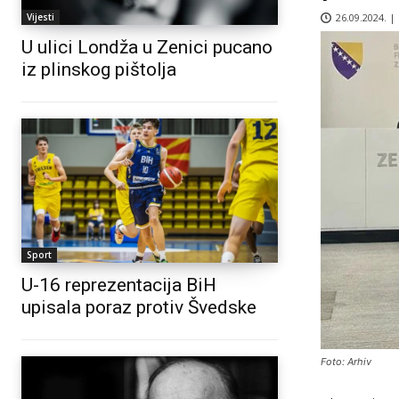
26.09.2024. |
Vijesti
U ulici Londža u Zenici pucano
iz plinskog pištolja
Sport
U-16 reprezentacija BiH
upisala poraz protiv Švedske
Foto: Arhiv