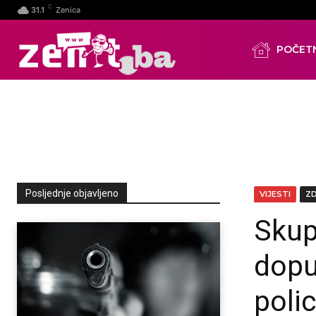
C
31.1
Zenica
POČET
Posljednje objavljeno
VIJESTI
Z
Skup
dopu
poli