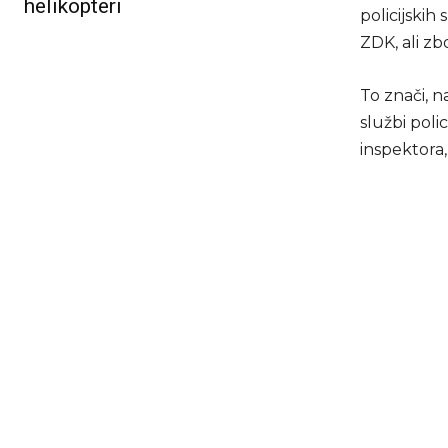
helikopteri
policijskih
ZDK, ali zb
To znači, 
službi poli
inspektora