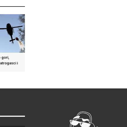
 gori,
vatrogasci i