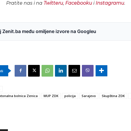
Pratite nas i na
Twitteru
,
Facebooku
i
Instagramu
.
 Zenit.ba među omiljene izvore na Googleu
eli
a
tonalna bolnica Zenica
MUP ZDK
policija
Sarajevo
Skupština ZDK