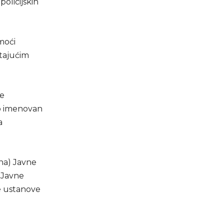
policijskih
moći
stajućim
ke
ko imenovan
a
ana) Javne
 Javne
e ustanove