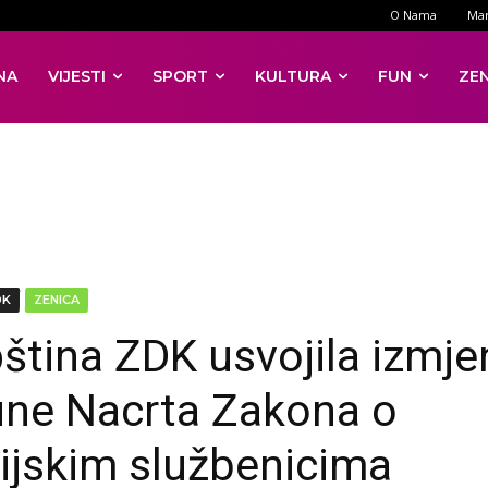
O Nama
Mar
NA
VIJESTI
SPORT
KULTURA
FUN
ZE
DK
ZENICA
ština ZDK usvojila izmje
ne Nacrta Zakona o
cijskim službenicima