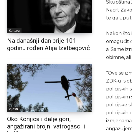
Skupština 
Nacrt Zako
te ga uputi
Kultura
Nakon što 
Na današnji dan prije 101
omogućit ć
godinu rođen Alija Izetbegović
a. Same iz
obimne, al
“Ove se izm
ZDK-u, s o
policijskih
policijskim
policijske 
Vijesti
policijski
Oko Konjica i dalje gori,
izmjenama 
angažirani brojni vatrogasci i
angažujemo