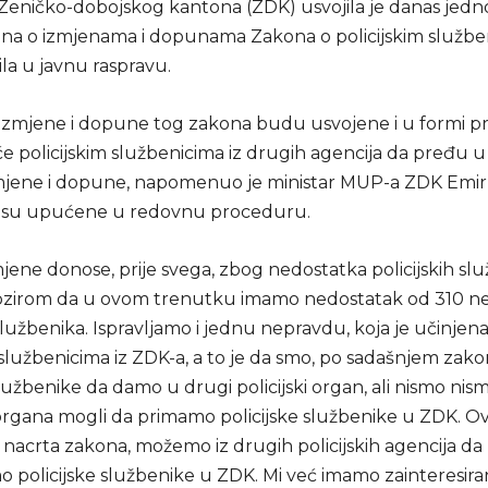
Zeničko-dobojskog kantona (ZDK) usvojila je danas jed
na o izmjenama i dopunama Zakona o policijskim služb
la u javnu raspravu.
izmjene i dopune tog zakona budu usvojene i u formi pr
e policijskim službenicima iz drugih agencija da pređu
mjene i dopune, napomenuo je ministar MUP-a ZDK Emir 
i su upućene u redovnu proceduru.
jene donose, prije svega, zbog nedostatka policijskih sl
bzirom da u ovom trenutku imamo nedostatak od 310 ne
 službenika. Ispravljamo i jednu nepravdu, koja je učinje
 službenicima iz ZDK-a, a to je da smo, po sadašnjem zak
službenike da damo u drugi policijski organ, ali nismo nis
h organa mogli da primamo policijske službenike u ZDK. O
nacrta zakona, možemo iz drugih policijskih agencija da
 policijske službenike u ZDK. Mi već imamo zainteresira