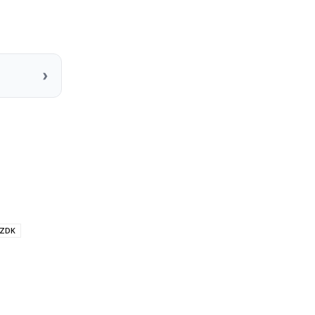
›
ZDK