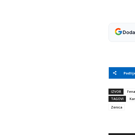
Dodaj
Podlij
IZVOR
Fen
TAGOVI
Kan
Zenica