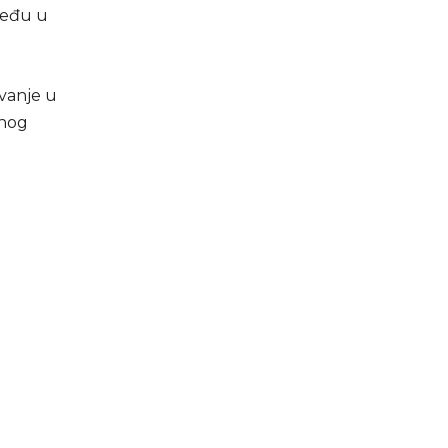
pređu u
ovanje u
vnog