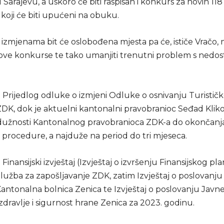
 Sarajevu, a uskoro će biti raspisan i konkurs za novih 118 
koji će biti upućeni na obuku.
izmjenama bit će oslobođena mjesta pa će, ističe Vračo, 
i nove konkurse te tako umanjiti trenutni problem s nedo
i Prijedlog odluke o izmjeni Odluke o osnivanju Turistič
ZDK, dok je aktuelni kantonalni pravobranioc Seđad Kli
 dužnosti Kantonalnog pravobranioca ZDK-a do okončanj
procedure, a najduže na period do tri mjeseca.
i Finansijski izvještaj (Izvještaj o izvršenju Finansijskog pl
lužba za zapošljavanje ZDK, zatim Izvještaj o poslovanju
antonalna bolnica Zenica te Izvještaj o poslovanju Javn
 zdravlje i sigurnost hrane Zenica za 2023. godinu.