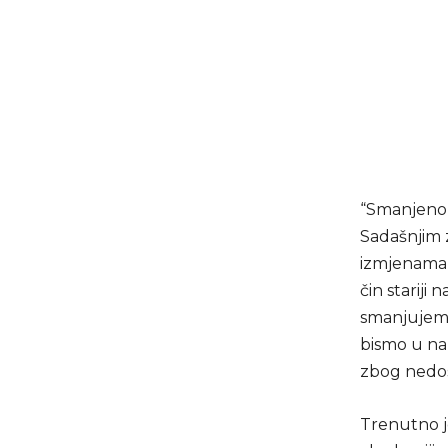
“Smanjeno j
Sadašnjim 
izmjenama 
čin stariji
smanjujemo
bismo u na
zbog nedost
Trenutno je