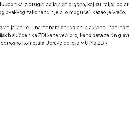
 slućbenika iz drugih policijskih organa, koji su željeli da 
og ovakvog zakona to nije bilo moguće”, kazao je Vračo.
naveo je, da će u narednom period biti olakšano i napred
cijskih službenika ZDK-a te veći broj kandidata za čin gla
, odnosno komesara Uprave policije MUP-a ZDK.