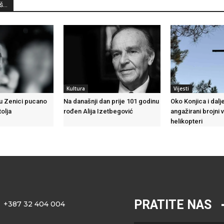
...
Kultura
Vijesti
 u Zenici pucano
Na današnji dan prije 101 godinu
Oko Konjica i dalje
tolja
rođen Alija Izetbegović
angažirani brojni 
helikopteri
PRATITE NAS
+387 32 404 004