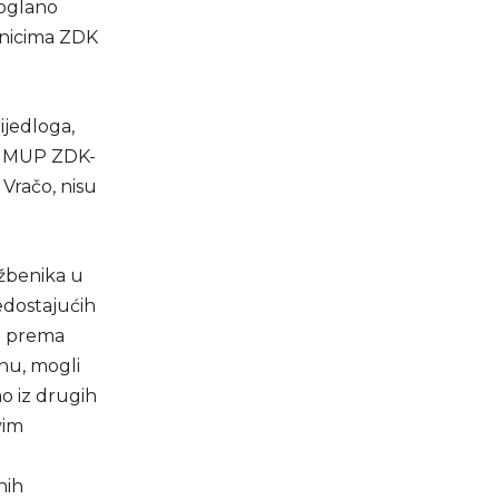
noglano
enicima ZDK
ijedloga,
 u MUP ZDK-
Vračo, nisu
užbenika u
dostajućih
na prema
onu, mogli
mo iz drugih
vim
nih