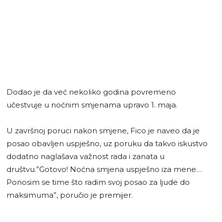
Dodao je da već nekoliko godina povremeno
učestvuje u noćnim smjenama upravo 1. maja.
U završnoj poruci nakon smjene, Fico je naveo da je
posao obavljen uspješno, uz poruku da takvo iskustvo
dodatno naglašava važnost rada i zanata u
društvu.”Gotovo! Noćna smjena uspješno iza mene…
Ponosim se time što radim svoj posao za ljude do
maksimuma”, poručio je premijer.