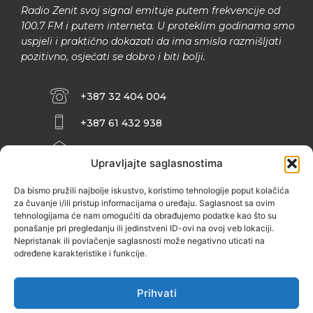
Radio Zenit svoj signal emituje putem frekvencije od
100.7 FM i putem interneta. U proteklim godinama smo
uspjeli i praktično dokazati da ima smisla razmišljati
pozitivno, osjećati se dobro i biti bolji.
+387 32 404 004
+387 61 432 938
INFO@ZENIT.BA
Upravljajte saglasnostima
HUSEINA KULENOVIĆA BR. 2 (RK
ZENIČANKA, 3. SPRAT), 72000 ZENICA
Da bismo pružili najbolje iskustvo, koristimo tehnologije poput kolačića
za čuvanje i/ili pristup informacijama o uređaju. Saglasnost sa ovim
tehnologijama će nam omogućiti da obrađujemo podatke kao što su
ponašanje pri pregledanju ili jedinstveni ID-ovi na ovoj veb lokaciji.
Nepristanak ili povlačenje saglasnosti može negativno uticati na
određene karakteristike i funkcije.
Prihvati