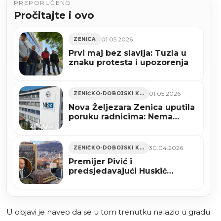
PREPORUČENO
Pročitajte i ovo
01.05.2026
ZENICA
Prvi maj bez slavlja: Tuzla u
znaku protesta i upozorenja
01.05.2026
ZENIČKO-DOBOJSKI KANTON
Nova Željezara Zenica uputila
poruku radnicima: Nema
reorganizacije i tehnološkog
viška bez jasnog plana
30.04.2026
ZENIČKO-DOBOJSKI KANTON
Premijer Pivić i
predsjedavajući Huskić
čestitali Međunarodni
praznika rada
U objavi je naveo da se u tom trenutku nalazio u gradu