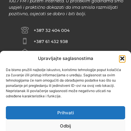
100.7 FM i putem interneta. U proteklim godinama smo
uspjeli i praktično dokazati da ima smisla razmišljati
pozitivno, osjećati se dobro i biti bolji.
+387 32 404 004
+387 61 432 938
INFO@ZENIT.BA
Upravljajte saglasnostima
HUSEINA KULENOVIĆA BR. 2 (RK
ZENIČANKA, 3. SPRAT), 72000 ZENICA
Da bismo pružili najbolje iskustvo, koristimo tehnologije poput kolačića
za čuvanje i/ili pristup informacijama o uređaju. Saglasnost sa ovim
tehnologijama će nam omogućiti da obrađujemo podatke kao što su
ponašanje pri pregledanju ili jedinstveni ID-ovi na ovoj veb lokaciji.
Nepristanak ili povlačenje saglasnosti može negativno uticati na
određene karakteristike i funkcije.
Prihvati
Odbij