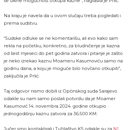
se ukine mogućnost otkupa kazne”, naglasila je Prlić.
Na kraju je navela da u ovom slučaju treba pogledati i
prema sudstvu.
“Sudske odluke se ne komentarišu, ali evo kako sam
rekla na početku, konkretno, za bludničenje je kazna
od šest mjeseci do pet godina zatvora i pitanje je zašto
je neko izrekao kaznu Moameru Kasumoviću samo na
godinu dana, a koju je moguće bilo novčano otkupiti”,
zaključila je Prlić.
Taj odgovor nismo dobili iz Općinskog suda Sarajevo
odakle su nam samo poslali potvrdu da je Moamer
Kasumović 14. novembra 2024. godine otkupio
jednogodišnju kaznu zatvora za 36.500 KM.
Jučer smo kontaktirali i Tužilaštvo KS odakle su za
N1