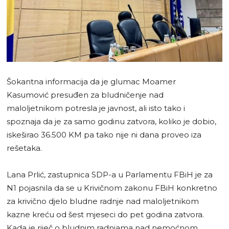
Šokantna informacija da je glumac Moamer
Kasumović presuđen za bludničenje nad
maloljetnikom potresla je javnost, ali isto tako i
spoznaja da je za samo godinu zatvora, koliko je dobio,
iskeširao 36.500 KM pa tako nije ni dana proveo iza
rešetaka.
Lana Prlić, zastupnica SDP-a u Parlamentu FBiH je za
N1 pojasnila da se u Krivičnom zakonu FBiH konkretno
za krivično djelo bludne radnje nad maloljetnikom
kazne kreću od šest mjeseci do pet godina zatvora.
Kada je riječ o bludnim radnjama nad nemoćnom