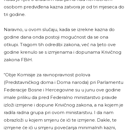
osobom predviđena kazna zatvora je od tri mjeseca do
tri godine.
Naravno, u ovom slučaju, kada se izrekne kazna do
godine dana onda postoji mogućnost da se ona
otkupi. Tragom tih odredbi zakona, već na ljeto ove
godine krenulo se s izmjenama i dopunama Krivičnog
zakona FBiH.
“Obje Komisije za ravnopravnost polova
(Predstavničkog doma i Doma naroda) pri Parlamentu
Federacije Bosne i Hercegovine su u junu ove godine
imale priliku da pred Federalno ministarstvo pravde
izloži izmjene i dopune Krivičnog zakona, a na kojem je
radila radna grupa pri ovom ministarstvu. I da nam
obrazloži u kojem smjeru će ići te izmjene. Dakle, te
izmjene će ići u smjeru povećanja minimalnih kazni,