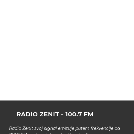
RADIO ZENIT - 100.7 FM
Radio Zenit svoj signal emituje putem frekvencije od