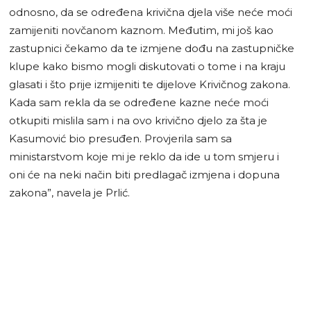
odnosno, da se određena krivična djela više neće moći
zamijeniti novčanom kaznom. Međutim, mi još kao
zastupnici čekamo da te izmjene dođu na zastupničke
klupe kako bismo mogli diskutovati o tome i na kraju
glasati i što prije izmijeniti te dijelove Krivičnog zakona.
Kada sam rekla da se određene kazne neće moći
otkupiti mislila sam i na ovo krivično djelo za šta je
Kasumović bio presuđen. Provjerila sam sa
ministarstvom koje mi je reklo da ide u tom smjeru i
oni će na neki način biti predlagač izmjena i dopuna
zakona”, navela je Prlić.