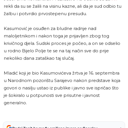
rekli da su se žalili na visinu kazne, ali da je sud odbio tu
žalbu i potvrdio prvostepenu presudu.
Kasumović je osuđen za bludne radnje nad
maloljetnikom i nakon toga je prijavljen zbog tog
krivičnog djela. Sudski proces je počeo, a on se odselio
u rodno Bijelo Polje te se na taj način sve do prije
nekoliko dana zataškao taj slučaj.
Mladić koji je bio Kasumovićeva žrtva je 16. septembra
u Narodnom pozorištu Sarajevo nakon predstave koja
govori o nasilju ustao iz publike i javno sve ispričao što
je šokiralo u potpunosti sve prisutne i javnost
generalno.