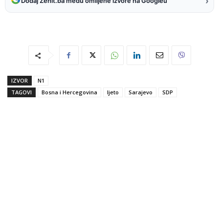
›
Dodaj Zenit.ba među omiljene izvore na Googleu
IZVOR
N1
TAGOVI
Bosna i Hercegovina
ljeto
Sarajevo
SDP