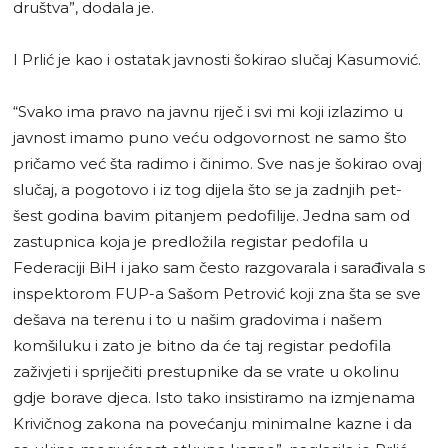
društva”, dodala je.
I Prlić je kao i ostatak javnosti šokirao slučaj Kasumović.
“Svako ima pravo na javnu riječ i svi mi koji izlazimo u
javnost imamo puno veću odgovornost ne samo što
pričamo već šta radimo i činimo. Sve nas je šokirao ovaj
slučaj, a pogotovo i iz tog dijela što se ja zadnjih pet-
šest godina bavim pitanjem pedofilije. Jedna sam od
zastupnica koja je predložila registar pedofila u
Federaciji BiH i jako sam često razgovarala i sarađivala s
inspektorom FUP-a Sašom Petrović koji zna šta se sve
dešava na terenu i to u našim gradovima i našem
komšiluku i zato je bitno da će taj registar pedofila
zaživjeti i spriječiti prestupnike da se vrate u okolinu
gdje borave djeca. Isto tako insistiramo na izmjenama
Krivičnog zakona na povećanju minimalne kazne i da