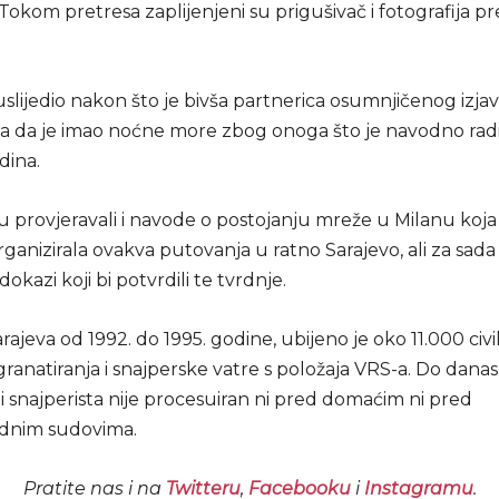
Tokom pretresa zaplijenjeni su prigušivač i fotografija p
uslijedio nakon što je bivša partnerica osumnjičenog izjav
ima da je imao noćne more zbog onoga što je navodno radi
dina.
i su provjeravali i navode o postojanju mreže u Milanu koja
anizirala ovakva putovanja u ratno Sarajevo, ali za sada
okazi koji bi potvrdili te tvrdnje.
rajeva od 1992. do 1995. godine, ubijeno je oko 11.000 civi
granatiranja i snajperske vatre s položaja VRS-a. Do danas
 snajperista nije procesuiran ni pred domaćim ni pred
nim sudovima.
Pratite nas i na
Twitteru
,
Facebooku
i
Instagramu
.