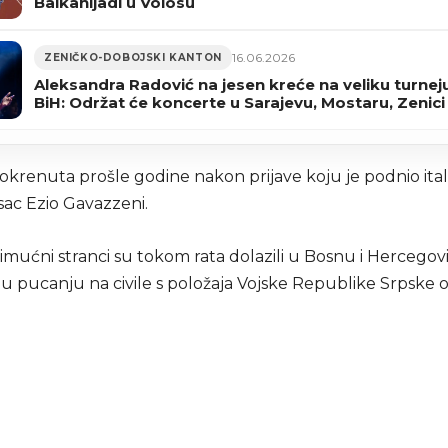
Balkanijadi u Volosu
16.06.2026
ZENIČKO-DOBOJSKI KANTON
Aleksandra Radović na jesen kreće na veliku turnej
BiH: Održat će koncerte u Sarajevu, Mostaru, Zenici 
pokrenuta prošle godine nakon prijave koju je podnio ital
isac Ezio Gavazzeni.
 imućni stranci su tokom rata dolazili u Bosnu i Hercegov
 u pucanju na civile s položaja Vojske Republike Srpske 