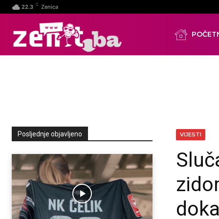
C
22.3
Zenica
POČET
Posljednje objavljeno
VIJESTI
Sluč
zido
doka