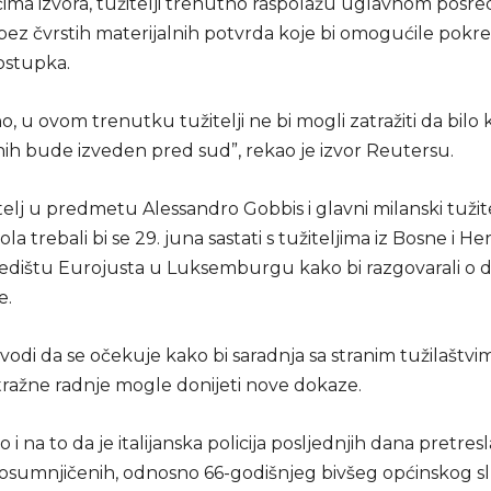
čima izvora, tužitelji trenutno raspolažu uglavnom posr
bez čvrstih materijalnih potvrda koje bi omogućile pokr
ostupka.
no, u ovom trenutku tužitelji ne bi mogli zatražiti da bilo 
ih bude izveden pred sud”, rekao je izvor Reutersu.
telj u predmetu Alessandro Gobbis i glavni milanski tužit
ola trebali bi se 29. juna sastati s tužiteljima iz Bosne i H
sjedištu Eurojusta u Luksemburgu kako bi razgovarali o 
e.
navodi da se očekuje kako bi saradnja sa stranim tužilaštvim
tražne radnje mogle donijeti nove dokaze.
i na to da je italijanska policija posljednjih dana pretre
osumnjičenih, odnosno 66-godišnjeg bivšeg općinskog s