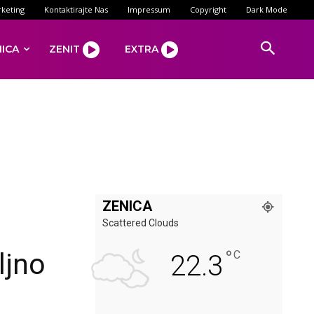
keting
Kontaktirajte Nas
Impressum
Copyright
Dark Mode
NICA
ZENIT
EXTRA
ZENICA
Scattered Clouds
°
ljno
C
22.3