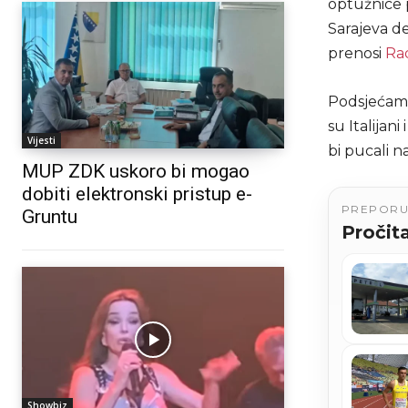
optužnice p
Sarajeva d
prenosi
Ra
Podsjećamo,
su Italijan
Vijesti
bi pucali n
MUP ZDK uskoro bi mogao
dobiti elektronski pristup e-
PREPOR
Gruntu
Pročita
Showbiz