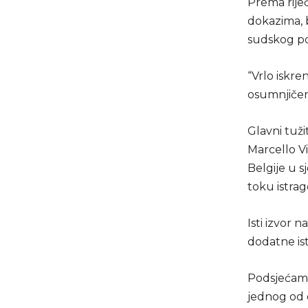
Prema rije
dokazima, 
sudskog p
“Vrlo iskre
osumnjičen
Glavni tuži
Marcello Vi
Belgije u 
toku istrag
Isti izvor 
dodatne is
Podsjećamo 
jednog od 