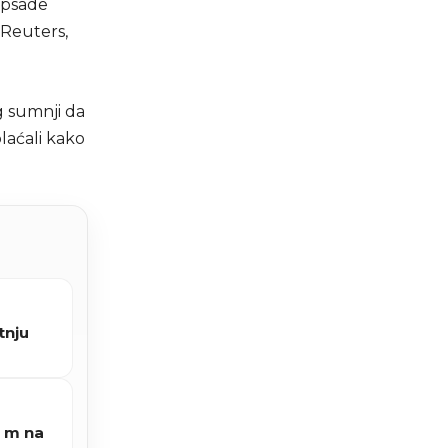
 opsade
 Reuters,
g sumnji da
plaćali kako
tnju
0 m na