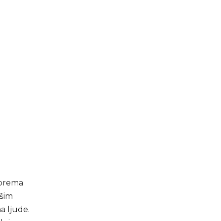
, prema
všim
a ljude.