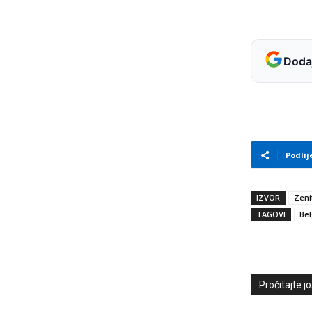
Dodaj
Podlij
IZVOR
Zeni
TAGOVI
Bel
Pročitajte još