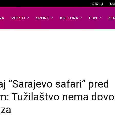
O Nama
Mar
NA
VIJESTI
SPORT
KULTURA
FUN
ZE
aj “Sarajevo safari” pred
m: Tužilaštvo nema dovo
za