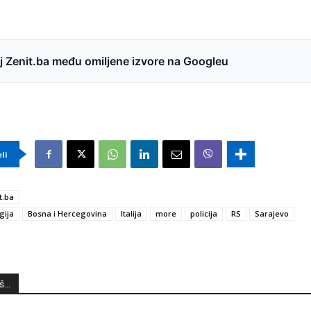
 Zenit.ba među omiljene izvore na Googleu
eli
t.ba
gija
Bosna i Hercegovina
Italija
more
policija
RS
Sarajevo
...