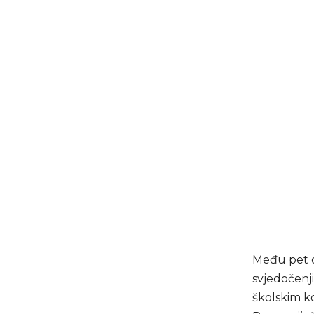
Među pet os
svjedočenj
školskim k