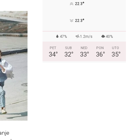
°
22.3
°
22.3
47%
1.2m/s
40%
PET
SUB
NED
PON
UTO
34
°
32
°
33
°
36
°
35
°
anje