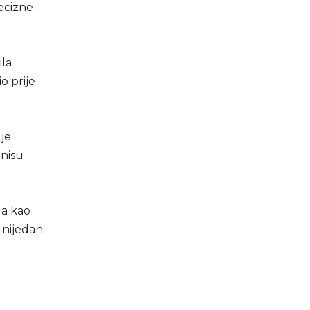
recizne
ila
o prije
 je
 nisu
la kao
 nijedan