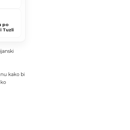
u po
i Tuzli
ijanski
inu kako bi
oko