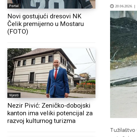
20.06.2026. |
Portal
Novi gostujući dresovi NK
Čelik premijerno u Mostaru
(FOTO)
Vijesti
Nezir Pivić: Zeničko-dobojski
kanton ima veliki potencijal za
razvoj kulturnog turizma
Tužilaštvo