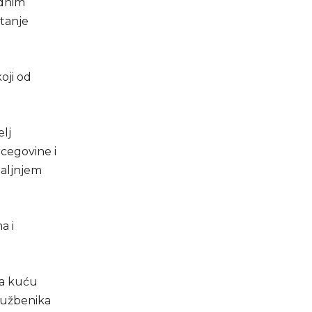
ednim
etanje
koji od
elj
ercegovine i
daljnjem
a i
sla kuću
lužbenika