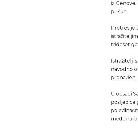
iz Genove. 
puške.
Pretres je 
istražitelj
trideset go
Istražitelj
navodno org
pronađeni d
U opsadi Sa
posljedica 
pojedinačni
međunarod