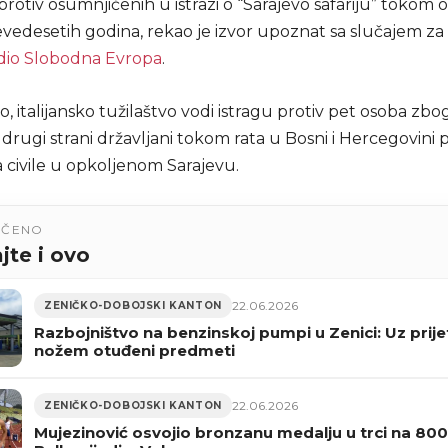
rotiv osumnjičenih u istrazi o “Sarajevo safariju” tokom
evedesetih godina, rekao je izvor upoznat sa slučajem za
dio Slobodna Evropa
.
 italijansko tužilaštvo vodi istragu protiv pet osoba zbo
i i drugi strani državljani tokom rata u Bosni i Hercegovini 
a civile u opkoljenom Sarajevu.
UČENO
jte i ovo
22.06.2026
ZENIČKO-DOBOJSKI KANTON
Razbojništvo na benzinskoj pumpi u Zenici: Uz prije
nožem otuđeni predmeti
22.06.2026
ZENIČKO-DOBOJSKI KANTON
Mujezinović osvojio bronzanu medalju u trci na 80