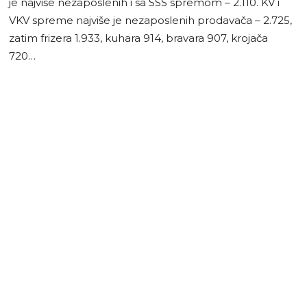
je najviše nezaposlenih i sa SSS spremom – 2.110. KV i
VKV spreme najviše je nezaposlenih prodavača – 2.725,
zatim frizera 1.933, kuhara 914, bravara 907, krojača
720…