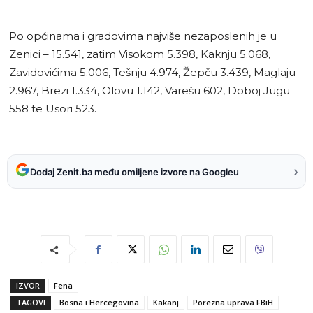
Po općinama i gradovima najviše nezaposlenih je u
Zenici – 15.541, zatim Visokom 5.398, Kaknju 5.068,
Zavidovićima 5.006, Tešnju 4.974, Žepču 3.439, Maglaju
2.967, Brezi 1.334, Olovu 1.142, Varešu 602, Doboj Jugu
558 te Usori 523.
›
Dodaj Zenit.ba među omiljene izvore na Googleu
IZVOR
Fena
TAGOVI
Bosna i Hercegovina
Kakanj
Porezna uprava FBiH