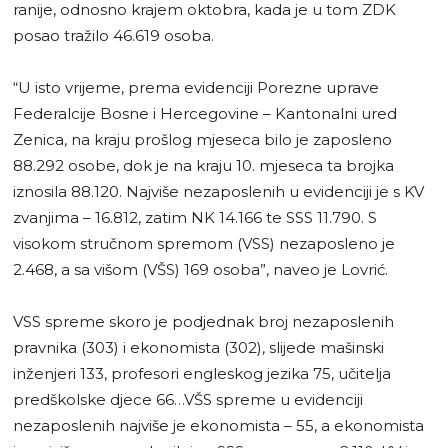
ranije, odnosno krajem oktobra, kada je u tom ZDK
posao tražilo 46.619 osoba.
“U isto vrijeme, prema evidenciji Porezne uprave
Federalcije Bosne i Hercegovine – Kantonalni ured
Zenica, na kraju prošlog mjeseca bilo je zaposleno
88.292 osobe, dok je na kraju 10. mjeseca ta brojka
iznosila 88.120. Najviše nezaposlenih u evidenciji je s KV
zvanjima – 16.812, zatim NK 14.166 te SSS 11.790. S
visokom stručnom spremom (VSS) nezaposleno je
2.468, a sa višom (VŠS) 169 osoba”, naveo je Lovrić.
VSS spreme skoro je podjednak broj nezaposlenih
pravnika (303) i ekonomista (302), slijede mašinski
inženjeri 133, profesori engleskog jezika 75, učitelja
predškolske djece 66…VŠS spreme u evidenciji
nezaposlenih najviše je ekonomista – 55, a ekonomista