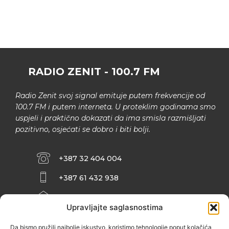
RADIO ZENIT - 100.7 FM
Radio Zenit svoj signal emituje putem frekvencije od
100.7 FM i putem interneta. U proteklim godinama smo
uspjeli i praktično dokazati da ima smisla razmišljati
pozitivno, osjećati se dobro i biti bolji.
+387 32 404 004
+387 61 432 938
INFO@ZENIT.BA
Upravljajte saglasnostima
HUSEINA KULENOVIĆA BR. 2 (RK
ZENIČANKA, 3. SPRAT), 72000 ZENICA
Da bismo pružili najbolje iskustvo, koristimo tehnologije poput kolačića