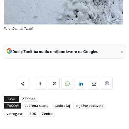
Foto: Darmin Terzić
›
Dodaj Zenit.ba među omiljene izvore na Googleu
IZVOR
Zenit.ba
TAGOVI
oborena stabla
saobraćaj
snježne padavine
vatrogasci
ZDK
Zenica