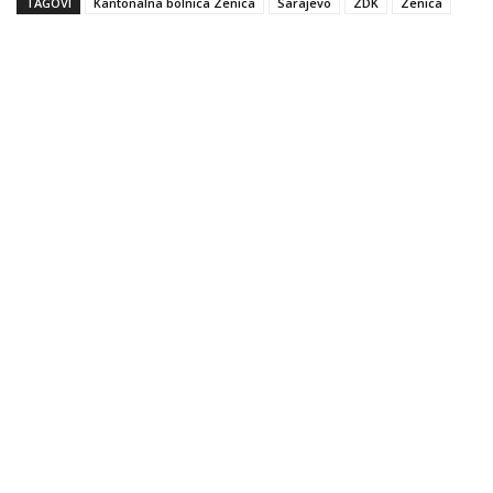
TAGOVI
Kantonalna bolnica Zenica
Sarajevo
ZDK
Zenica