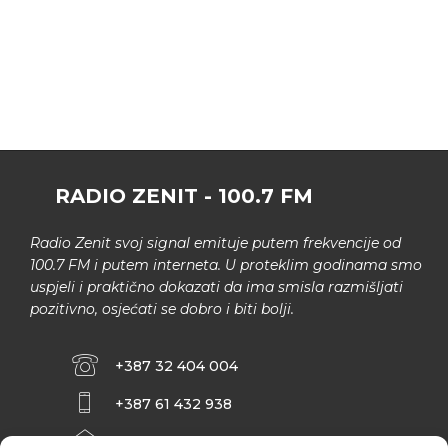
RADIO ZENIT - 100.7 FM
Radio Zenit svoj signal emituje putem frekvencije od
100.7 FM i putem interneta. U proteklim godinama smo
uspjeli i praktično dokazati da ima smisla razmišljati
pozitivno, osjećati se dobro i biti bolji.
+387 32 404 004
+387 61 432 938
INFO@ZENIT.BA