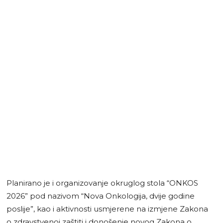
Planirano je i organizovanje okruglog stola “ONKOS
2026” pod nazivom “Nova Onkologija, dvije godine
poslije”, kao i aktivnosti usmjerene na izmjene Zakona
o zdravstvenoj zaštiti i donošenje novog Zakona o