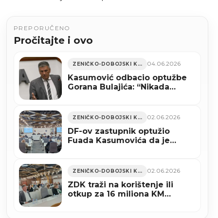
PREPORUČENO
Pročitajte i ovo
04.06.2026
ZENIČKO-DOBOJSKI KANTON
Kasumović odbacio optužbe
Gorana Bulajića: “Nikada
nisam trgovao imovinom
Grada Zenice”
02.06.2026
ZENIČKO-DOBOJSKI KANTON
DF-ov zastupnik optužio
Fuada Kasumovića da je
nudio besplatno zemljište za
bolnicu ako se sruši Vlada
ZDK
02.06.2026
ZENIČKO-DOBOJSKI KANTON
ZDK traži na korištenje ili
otkup za 16 miliona KM
zemljišta i objekata
Kantonalne bolnice Zenica