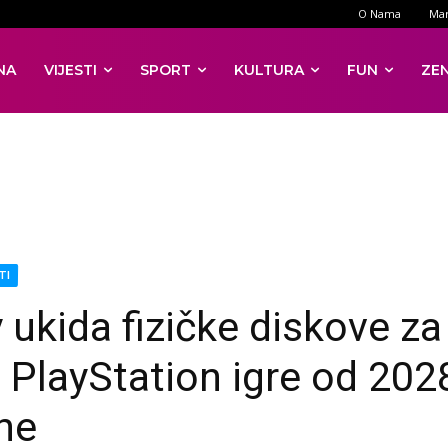
O Nama
Mar
NA
VIJESTI
SPORT
KULTURA
FUN
ZE
TI
 ukida fizičke diskove za
 PlayStation igre od 202
ne