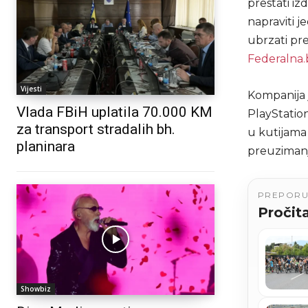
prestati iz
napraviti j
ubrzati pre
Federalna.
Vijesti
Kompanija 
Vlada FBiH uplatila 70.000 KM
PlayStation
za transport stradalih bh.
u kutijama 
planinara
preuzimanj
PREPOR
Pročita
Showbiz