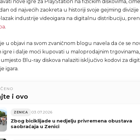
davati nove igre za PlayStation na fizičkim diskovima, čim
edan od najvećih zaokreta u historiji svoje gejming divizij
lazak industrije videoigara na digitalnu distribuciju, pren
ba
.
je u objavi na svom zvaničnom blogu navela da će se no
 igre i dalje moći kupovati u maloprodajnim trgovinama, 
umjesto Blu-ray diskova nalaziti isključivo kodovi za digi
e igara.
UČENO
jte i ovo
03.07.2026
ZENICA
Zbog biciklijade u nedjelju privremena obustava
saobraćaja u Zenici