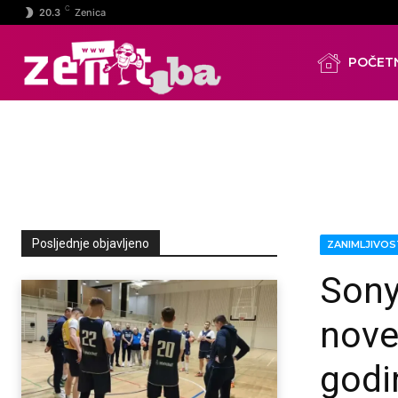
C
20.3
Zenica
POČET
Posljednje objavljeno
ZANIMLJIVOS
Sony
nove
godi