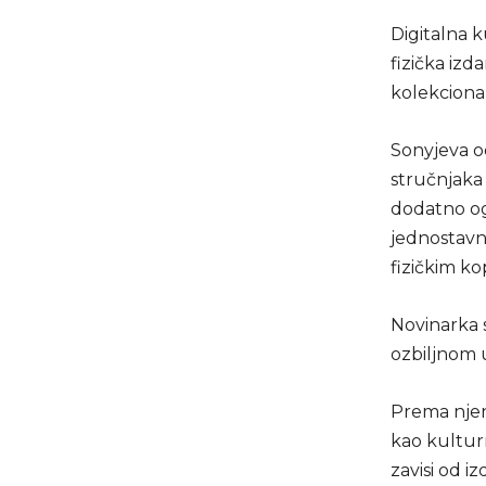
Digitalna k
fizička izd
kolekcionar
Sonyjeva od
stručnjaka
dodatno og
jednostavno
fizičkim ko
Novinarka sp
ozbiljnom 
Prema njen
kao kultur
zavisi od iz