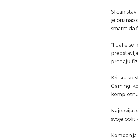
Sličan stav
je priznao 
smatra da f
“I dalje se
predstavlja
prodaju fiz
Kritike su
Gaming, koj
kompletnu 
Najnovija 
svoje polit
Kompanija j