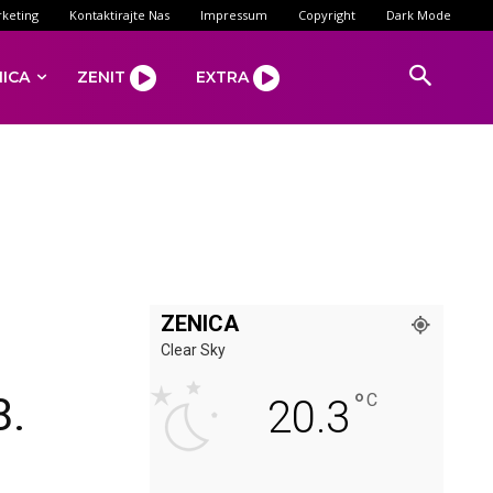
keting
Kontaktirajte Nas
Impressum
Copyright
Dark Mode
NICA
ZENIT
EXTRA
ZENICA
Clear Sky
°
8.
C
20.3