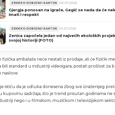
03.07.2026
ZENIČKO-DOBOJSKI KANTON
Gjergja ponosan na igrače, Gegić se nada da će ne
imati i respekt
01.07.2026
ZENIČKO-DOBOJSKI KANTON
Zenica započela jedan od najvećih ekoloških proje
svojoj historiji (FOTO)
 fizička ambalaža neće nestati iz prodaje, ali će fizički medi
bili standard u industriji videoigara, postati prošlost za
 naslove.
e ističu da je odluka donesena zbog sve izraženijeg prel
nu kupovinu sadržaja, što je trend prisutan godinama ne
ustriji nego i u filmskom, muzičkom i televizijskom sekt