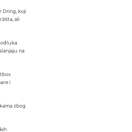
 Dring, koji
išta, ali
a odluka
oslanjaju na
otbox
are i
tikama zbog
kih