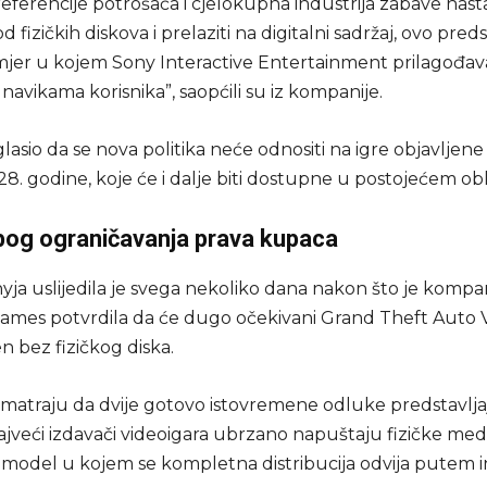
eferencije potrošača i cjelokupna industrija zabave nast
d fizičkih diskova i prelaziti na digitalni sadržaj, ovo preds
mjer u kojem Sony Interactive Entertainment prilagođav
navikama korisnika”, saopćili su iz kompanije.
lasio da se nova politika neće odnositi na igre objavljene 
8. godine, koje će i dalje biti dostupne u postojećem obl
zbog ograničavanja prava kupaca
ja uslijedila je svega nekoliko dana nakon što je kompan
ames potvrdila da će dugo očekivani Grand Theft Auto 
en bez fizičkog diska.
 smatraju da dvije gotovo istovremene odluke predstavlja
ajveći izdavači videoigara ubrzano napuštaju fizičke medi
 model u kojem se kompletna distribucija odvija putem i