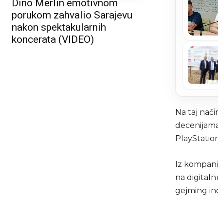
Dino Merlin emotivnom
porukom zahvalio Sarajevu
nakon spektakularnih
koncerata (VIDEO)
Na taj način
decenijama 
PlayStation
Iz kompanij
na digital
gejming ind