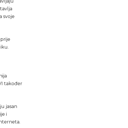
avljaju
tavlja
a svoje
prije
iku.
ija
VI također
ju jasan
je i
nterneta.