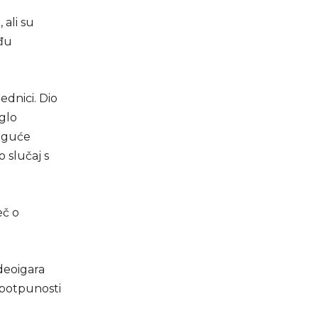
ali su
eđu
ednici. Dio
glo
moguće
o slučaj s
eč o
deoigara
 potpunosti