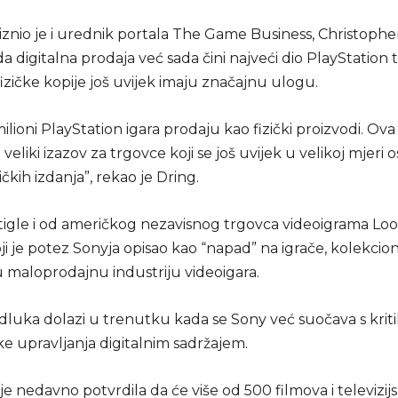
 iznio je i urednik portala The Game Business, Christopher
da digitalna prodaja već sada čini najveći dio PlayStation trž
izičke kopije još uvijek imaju značajnu ulogu.
 milioni PlayStation igara prodaju kao fizički proizvodi. Ov
 veliki izazov za trgovce koji se još uvijek u velikoj mjeri 
ičkih izdanja”, rekao je Dring.
 stigle i od američkog nezavisnog trgovca videoigrama Lo
i je potez Sonyja opisao kao “napad” na igrače, kolekcion
maloprodajnu industriju videoigara.
odluka dolazi u trenutku kada se Sony već suočava s kri
ike upravljanja digitalnim sadržajem.
e nedavno potvrdila da će više od 500 filmova i televizijs