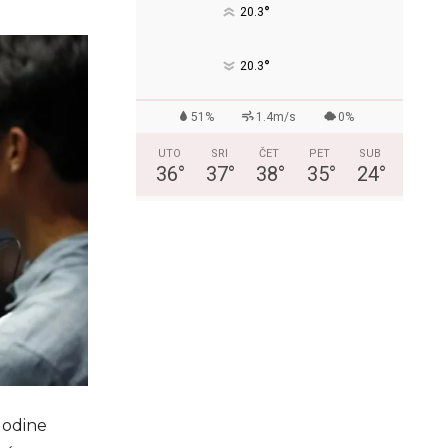
°
20.3
°
20.3
51%
1.4m/s
0%
UTO
SRI
ČET
PET
SUB
36
°
37
°
38
°
35
°
24
°
godine