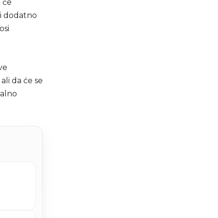
e će
e i dodatno
osi
ve
ali da će se
talno