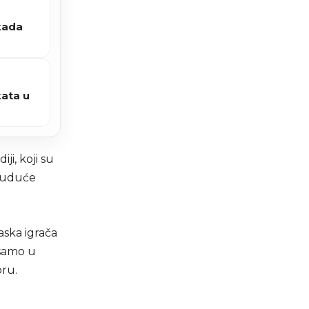
kada
kata u
ji, koji su
 buduće
aska igrača
 samo u
oru.