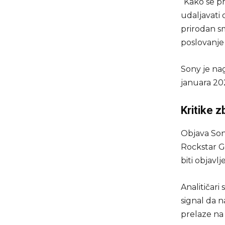
“Kako se pr
udaljavati o
prirodan s
poslovanje 
Sony je nag
januara 202
Kritike 
Objava Sony
Rockstar G
biti objavlj
Analitičari
signal da n
prelaze na