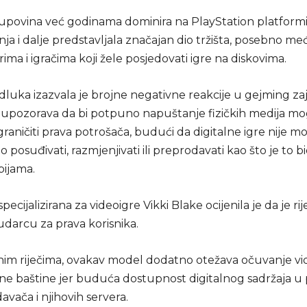
upovina već godinama dominira na PlayStation platformi, 
anja i dalje predstavljala značajan dio tržišta, posebno m
ima i igračima koji žele posjedovati igre na diskovima.
luka izazvala je brojne negativne reakcije u gejming zaj
 upozorava da bi potpuno napuštanje fizičkih medija mo
raničiti prava potrošača, budući da digitalne igre nije 
 posuđivati, razmjenjivati ili preprodavati kao što je to bi
pijama.
ecijalizirana za videoigre Vikki Blake ocijenila je da je rij
udarcu za prava korisnika.
im riječima, ovakav model dodatno otežava očuvanje vi
ne baštine jer buduća dostupnost digitalnog sadržaja u
davača i njihovih servera.