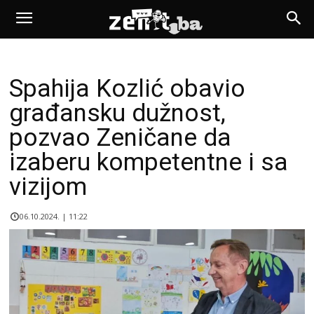
Spahija Kozlić obavio
građansku dužnost,
pozvao Zeničane da
izaberu kompetentne i sa
vizijom
06.10.2024. | 11:22