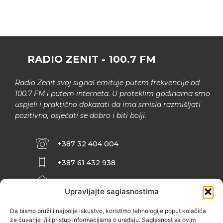
RADIO ZENIT - 100.7 FM
Radio Zenit svoj signal emituje putem frekvencije od
100.7 FM i putem interneta. U proteklim godinama smo
uspjeli i praktično dokazati da ima smisla razmišljati
pozitivno, osjećati se dobro i biti bolji.
+387 32 404 004
+387 61 432 938
INFO@ZENIT.BA
Upravljajte saglasnostima
HUSEINA KULENOVIĆA BR. 2 (RK
ZENIČANKA, 3. SPRAT), 72000 ZENICA
Da bismo pružili najbolje iskustvo, koristimo tehnologije poput kolačića
za čuvanje i/ili pristup informacijama o uređaju. Saglasnost sa ovim