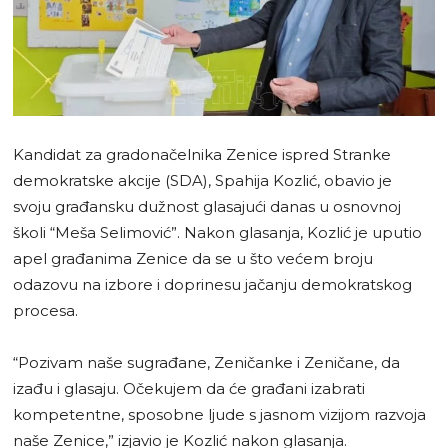
Kandidat za gradonačelnika Zenice ispred Stranke
demokratske akcije (SDA), Spahija Kozlić, obavio je
svoju građansku dužnost glasajući danas u osnovnoj
školi “Meša Selimović”. Nakon glasanja, Kozlić je uputio
apel građanima Zenice da se u što većem broju
odazovu na izbore i doprinesu jačanju demokratskog
procesa.
“Pozivam naše sugrađane, Zeničanke i Zeničane, da
izađu i glasaju. Očekujem da će građani izabrati
kompetentne, sposobne ljude s jasnom vizijom razvoja
naše Zenice,” izjavio je Kozlić nakon glasanja.