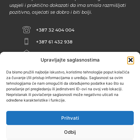
uspjeli i praktično dokazati da ima smisla razmišljati
pozitivno, osjećati se dobro i biti bolji.
+387 32 404 004
+387 61 432 938
INFO@ZENIT.BA
Upravljajte saglasnostima
HUSEINA KULENOVIĆA BR. 2 (RK
ZENIČANKA, 3. SPRAT), 72000 ZENICA
Da bismo pružili najbolje iskustvo, koristimo tehnologije poput kolačića
za čuvanje i/ili pristup informacijama o uređaju. Saglasnost sa ovim
tehnologijama će nam omogućiti da obrađujemo podatke kao što su
ponašanje pri pregledanju ili jedinstveni ID-ovi na ovoj veb lokaciji.
Nepristanak ili povlačenje saglasnosti može negativno uticati na
određene karakteristike i funkcije.
Prihvati
Odbij