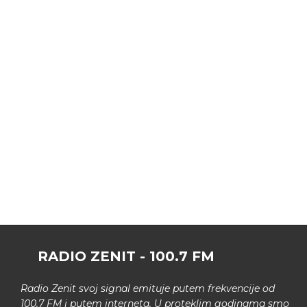
RADIO ZENIT - 100.7 FM
Radio Zenit svoj signal emituje putem frekvencije od
100.7 FM i putem interneta. U proteklim godinama smo