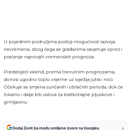
U pojedinim područjima postoji mogućnost razvoja
nevremena, zbog čega se građanima savjetuje oprez i
praćenje najnovijih vremenskih prognoza.
Predstojeći vikend, prema trenutnim prognozama,
donosi ugodno toplo vrijeme uz svježija jutra i noći.
Očekuje se smjena sunčanih i oblačnih perioda, dok će
lokalno i dalje biti uslova za kratkotrajne pljuskove i
grmljavinu.
›
Dodaj Zenit.ba među omiljene izvore na Googleu