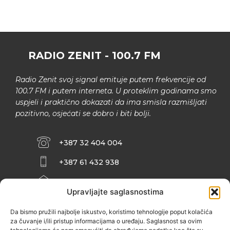
RADIO ZENIT - 100.7 FM
Radio Zenit svoj signal emituje putem frekvencije od
100.7 FM i putem interneta. U proteklim godinama smo
uspjeli i praktično dokazati da ima smisla razmišljati
pozitivno, osjećati se dobro i biti bolji.
+387 32 404 004
+387 61 432 938
INFO@ZENIT.BA
Upravljajte saglasnostima
HUSEINA KULENOVIĆA BR. 2 (RK
ZENIČANKA, 3. SPRAT), 72000 ZENICA
Da bismo pružili najbolje iskustvo, koristimo tehnologije poput kolačića
za čuvanje i/ili pristup informacijama o uređaju. Saglasnost sa ovim