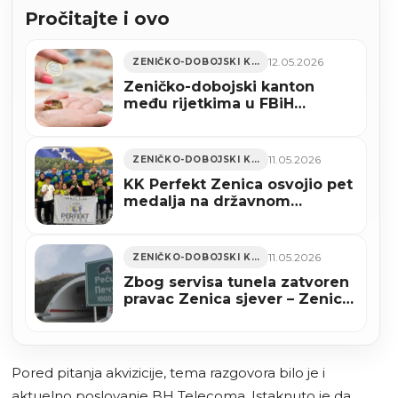
Pročitajte i ovo
12.05.2026
ZENIČKO-DOBOJSKI KANTON
Zeničko-dobojski kanton
među rijetkima u FBiH
zabilježio rast naplate javnih
prihoda
11.05.2026
ZENIČKO-DOBOJSKI KANTON
KK Perfekt Zenica osvojio pet
medalja na državnom
prvenstvu i izborio četiri
mjesta u reprezentaciji BiH
(FOTO)
11.05.2026
ZENIČKO-DOBOJSKI KANTON
Zbog servisa tunela zatvoren
pravac Zenica sjever – Zenica
jug na A-1
Pored pitanja akvizicije, tema razgovora bilo je i
aktuelno poslovanje BH Telecoma. Istaknuto je da