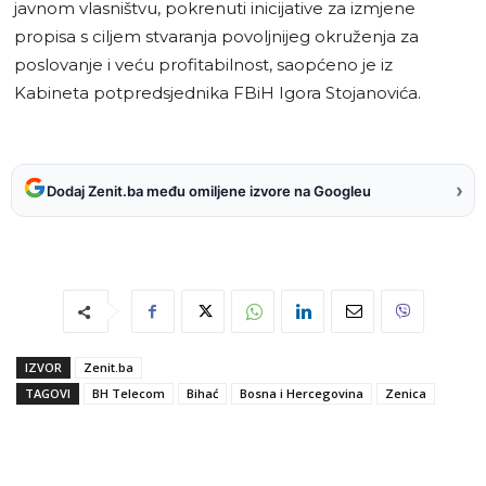
javnom vlasništvu, pokrenuti inicijative za izmjene
propisa s ciljem stvaranja povoljnijeg okruženja za
poslovanje i veću profitabilnost, saopćeno je iz
Kabineta potpredsjednika FBiH Igora Stojanovića.
›
Dodaj Zenit.ba među omiljene izvore na Googleu
IZVOR
Zenit.ba
TAGOVI
BH Telecom
Bihać
Bosna i Hercegovina
Zenica