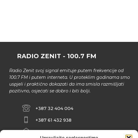
RADIO ZENIT - 100.7 FM
Radio Zenit svoj signal emituje putem frekvencije od
100.7 FM i putem interneta. U proteklim godinama smo
uspjeli i praktično dokazati da ima smisla razmišljati
pozitivno, osjećati se dobro i biti bolji.
+387 32 404 004
+387 61 432 938
INFO@ZENIT.BA
Upravljajte saglasnostima