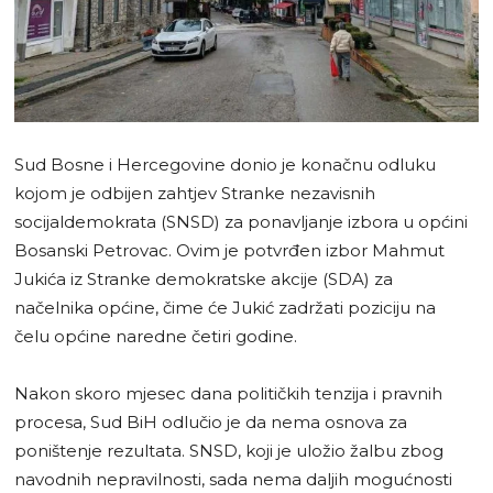
Sud Bosne i Hercegovine donio je konačnu odluku
kojom je odbijen zahtjev Stranke nezavisnih
socijaldemokrata (SNSD) za ponavljanje izbora u općini
Bosanski Petrovac. Ovim je potvrđen izbor Mahmut
Jukića iz Stranke demokratske akcije (SDA) za
načelnika općine, čime će Jukić zadržati poziciju na
čelu općine naredne četiri godine.
Nakon skoro mjesec dana političkih tenzija i pravnih
procesa, Sud BiH odlučio je da nema osnova za
poništenje rezultata. SNSD, koji je uložio žalbu zbog
navodnih nepravilnosti, sada nema daljih mogućnosti