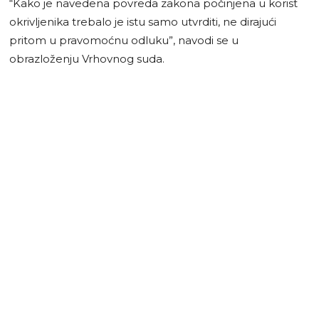
“Kako je navedena povreda zakona počinjena u korist
okrivljenika trebalo je istu samo utvrditi, ne dirajući
pritom u pravomoćnu odluku”, navodi se u
obrazloženju Vrhovnog suda.