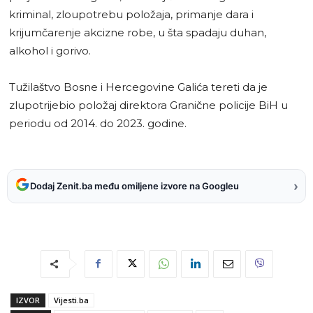
kriminal, zloupotrebu položaja, primanje dara i
krijumčarenje akcizne robe, u šta spadaju duhan,
alkohol i gorivo.
Tužilaštvo Bosne i Hercegovine Galića tereti da je
zlupotrijebio položaj direktora Granične policije BiH u
periodu od 2014. do 2023. godine.
›
Dodaj Zenit.ba među omiljene izvore na Googleu
IZVOR
Vijesti.ba