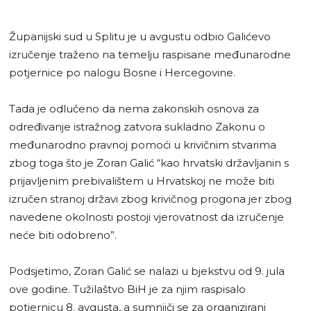
Županijski sud u Splitu je u avgustu odbio Galićevo
izručenje traženo na temelju raspisane međunarodne
potjernice po nalogu Bosne i Hercegovine.
Tada je odlučeno da nema zakonskih osnova za
određivanje istražnog zatvora sukladno Zakonu o
međunarodno pravnoj pomoći u krivičnim stvarima
zbog toga što je Zoran Galić “kao hrvatski državljanin s
prijavljenim prebivalištem u Hrvatskoj ne može biti
izručen stranoj državi zbog krivičnog progona jer zbog
navedene okolnosti postoji vjerovatnost da izručenje
neće biti odobreno”.
Podsjetimo, Zoran Galić se nalazi u bjekstvu od 9. jula
ove godine. Tužilaštvo BiH je za njim raspisalo
potjernicu 8. avgusta, a sumnjiči se za organizirani