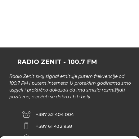
RADIO ZENIT - 100.7 FM
Radio Zenit svoj signal emituje putem frekvencije od
100.7 FM i putem interneta. U proteklim godinama smo
uspjeli i praktično dokazati da ima smisla razmišljati
pozitivno, osjećati se dobro i biti bolji.
+387 32 404 004
+387 61 432 938
INFO@ZENIT.BA