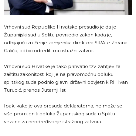
Vrhovni sud Republike Hrvatske presudio je da je
Županijski sud u Splitu povrijedio zakon kada je,
odbijajući izručenje zamjenika direktora SIPA-e Zorana
Galića, odbio odrediti mu istražni zatvor.
Vrhovni sud Hrvatke je tako prihvatio tzv. zahtjev za
zaštitu zakonitosti koji je na pravomoćnu odluku
splitskog suda podnio glavni državni odvjetnik RH Ivan
Turudić, prenosi Jutarnji list.
Ipak, kako je ova presuda deklaratorna, ne može se
više promijeniti odluka Županijskog suda u Splitu
vezano za neodređivanje istražnog zatvora.