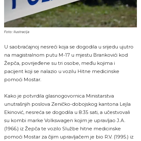
Foto: Ilustracija
U saobraćajnoj nesreći koja se dogodila u srijedu ujutro
na magistralnom putu M-17 u mjestu Brankovići kod
Žepča, povrijeđene su tri osobe, među kojima i
pacijent koji se nalazio u vozilu Hitne medicinske
pomoći Mostar.
Kako je potvrdila glasnogovornica Ministarstva
unutrašnjih poslova Zeničko-dobojskog kantona Lejla
Ekinović, nesreća se dogodila u 8:35 sati, a učestvovali
su kombi marke Volkswagen kojim je upravljao J.A.
(1966.) iz Žepča te vozilo Službe hitne medicinske
pomoći Mostar za čijim upravljačem je bio R.V. (1995.) iz