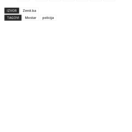
IZVOR
Zenit.ba
TAGOVI
Mostar
policija