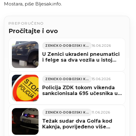
Mostara, piše Bljesak.info.
PREPORUČENO
Pročitajte i ovo
16.06.2026
ZENIČKO-DOBOJSKI KANTON
U Zenici ukradeni pneumatici
i felge sa dva vozila u istoj
ulici
15.06.2026
ZENIČKO-DOBOJSKI KANTON
Policija ZDK tokom vikenda
sankcionisala 695 učesnika u
saobraćaju
11.06.2026
ZENIČKO-DOBOJSKI KANTON
Težak sudar dva Golfa kod
Kaknja, povrijeđeno više
osoba, među njima i dijete