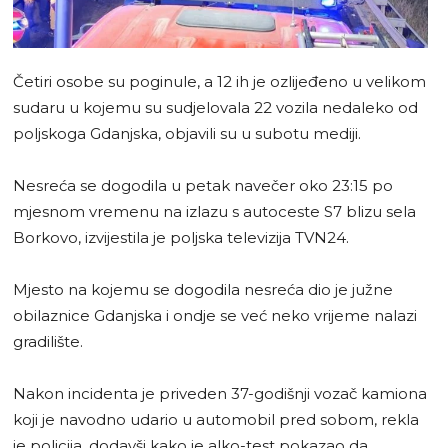
Četiri osobe su poginule, a 12 ih je ozlijeđeno u velikom
sudaru u kojemu su sudjelovala 22 vozila nedaleko od
poljskoga Gdanjska, objavili su u subotu mediji.
Nesreća se dogodila u petak navečer oko 23:15 po
mjesnom vremenu na izlazu s autoceste S7 blizu sela
Borkovo, izvijestila je poljska televizija TVN24.
Mjesto na kojemu se dogodila nesreća dio je južne
obilaznice Gdanjska i ondje se već neko vrijeme nalazi
gradilište.
Nakon incidenta je priveden 37-godišnji vozač kamiona
koji je navodno udario u automobil pred sobom, rekla
je policija, dodavši kako je alko-test pokazao da