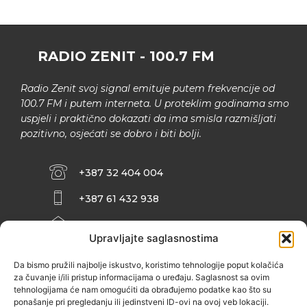
RADIO ZENIT - 100.7 FM
Radio Zenit svoj signal emituje putem frekvencije od
100.7 FM i putem interneta. U proteklim godinama smo
uspjeli i praktično dokazati da ima smisla razmišljati
pozitivno, osjećati se dobro i biti bolji.
+387 32 404 004
+387 61 432 938
INFO@ZENIT.BA
Upravljajte saglasnostima
HUSEINA KULENOVIĆA BR. 2 (RK
ZENIČANKA, 3. SPRAT), 72000 ZENICA
Da bismo pružili najbolje iskustvo, koristimo tehnologije poput kolačića
za čuvanje i/ili pristup informacijama o uređaju. Saglasnost sa ovim
tehnologijama će nam omogućiti da obrađujemo podatke kao što su
ponašanje pri pregledanju ili jedinstveni ID-ovi na ovoj veb lokaciji.