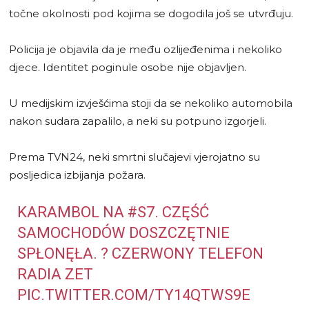
točne okolnosti pod kojima se dogodila još se utvrđuju.
Policija je objavila da je među ozlijeđenima i nekoliko
djece. Identitet poginule osobe nije objavljen.
U medijskim izvješćima stoji da se nekoliko automobila
nakon sudara zapalilo, a neki su potpuno izgorjeli.
Prema TVN24, neki smrtni slučajevi vjerojatno su
posljedica izbijanja požara.
KARAMBOL NA
#S7
. CZĘŚĆ
SAMOCHODÓW DOSZCZĘTNIE
SPŁONĘŁA. ? CZERWONY TELEFON
RADIA ZET
PIC.TWITTER.COM/TY14QTWS9E