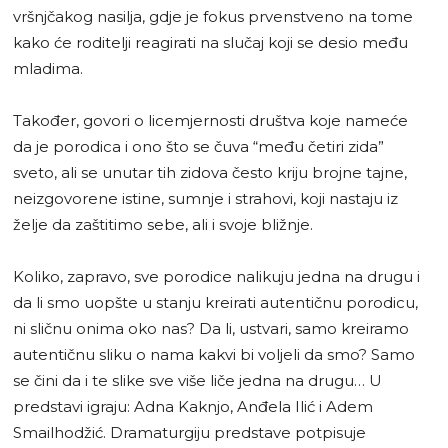
vršnjčakog nasilja, gdje je fokus prvenstveno na tome
kako će roditelji reagirati na slučaj koji se desio među
mladima.
Također, govori o licemjernosti društva koje nameće
da je porodica i ono što se čuva “među četiri zida”
sveto, ali se unutar tih zidova često kriju brojne tajne,
neizgovorene istine, sumnje i strahovi, koji nastaju iz
želje da zaštitimo sebe, ali i svoje bližnje.
Koliko, zapravo, sve porodice nalikuju jedna na drugu i
da li smo uopšte u stanju kreirati autentičnu porodicu,
ni sličnu onima oko nas? Da li, ustvari, samo kreiramo
autentičnu sliku o nama kakvi bi voljeli da smo? Samo
se čini da i te slike sve više liče jedna na drugu… U
predstavi igraju: Adna Kaknjo, Anđela Ilić i Adem
Smailhodžić. Dramaturgiju predstave potpisuje