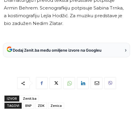
Dramaturgiju i prevod teksta predstave potpisuje
Armin Behrem. Scenografkiju potpisuje Sabina Trnka,
a kostimografiju Lejla Hodžić. Za muziku predstave je
bio zadužen Nedim Zlatar.
›
Dodaj Zenit.ba među omiljene izvore na Googleu
IZVOR
Zenit.ba
TAGOVI
BNP
ZDK
Zenica