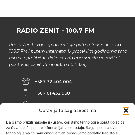
RADIO ZENIT - 100.7 FM
Radio Zenit svoj signal emituje putem frekvencije od
100.7 FM i putem interneta. U proteklim godinama smo
uspjeli i praktično dokazati da ima smisla razmišljati
pozitivno, osjećati se dobro i biti bolji.
+387 32 404 004
+387 61 432 938
INFO@ZENIT.BA
Upravljajte saglasnostima
HUSEINA KULENOVIĆA BR. 2 (RK
ZENIČANKA, 3. SPRAT), 72000 ZENICA
Da bismo pružili najbolje iskustvo, koristimo tehnologije poput kolačića
za čuvanje i/ili pristup informacijama o uređaju. Saglasnost sa ovim
tehnologijama će nam omogućiti da obrađujemo podatke kao što su