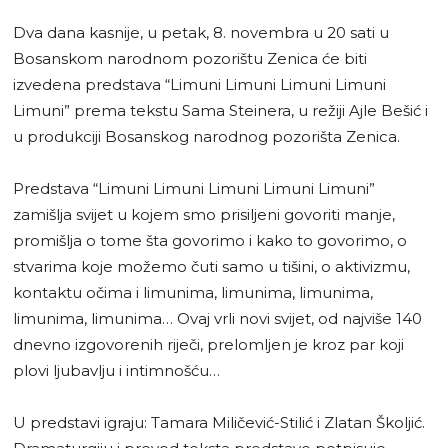
Dva dana kasnije, u petak, 8. novembra u 20 sati u
Bosanskom narodnom pozorištu Zenica će biti
izvedena predstava “Limuni Limuni Limuni Limuni
Limuni” prema tekstu Sama Steinera, u režiji Ajle Bešić i
u produkciji Bosanskog narodnog pozorišta Zenica.
Predstava “Limuni Limuni Limuni Limuni Limuni”
zamišlja svijet u kojem smo prisiljeni govoriti manje,
promišlja o tome šta govorimo i kako to govorimo, o
stvarima koje možemo čuti samo u tišini, o aktivizmu,
kontaktu očima i limunima, limunima, limunima,
limunima, limunima… Ovaj vrli novi svijet, od najviše 140
dnevno izgovorenih riječi, prelomljen je kroz par koji
plovi ljubavlju i intimnošću…
U predstavi igraju: Tamara Miličević-Stilić i Zlatan Školjić.