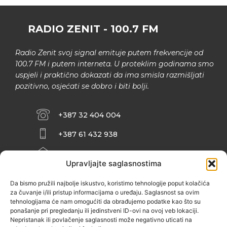
RADIO ZENIT - 100.7 FM
Radio Zenit svoj signal emituje putem frekvencije od
100.7 FM i putem interneta. U proteklim godinama smo
uspjeli i praktično dokazati da ima smisla razmišljati
pozitivno, osjećati se dobro i biti bolji.
+387 32 404 004
+387 61 432 938
INFO@ZENIT.BA
Upravljajte saglasnostima
HUSEINA KULENOVIĆA BR. 2 (RK
ZENIČANKA, 3. SPRAT), 72000 ZENICA
Da bismo pružili najbolje iskustvo, koristimo tehnologije poput kolačića
za čuvanje i/ili pristup informacijama o uređaju. Saglasnost sa ovim
tehnologijama će nam omogućiti da obrađujemo podatke kao što su
ponašanje pri pregledanju ili jedinstveni ID-ovi na ovoj veb lokaciji.
Nepristanak ili povlačenje saglasnosti može negativno uticati na