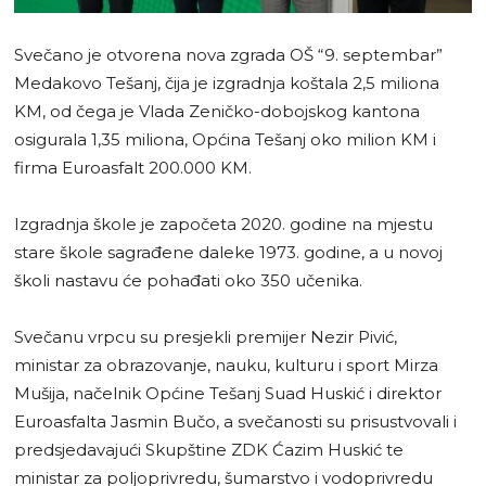
Svečano je otvorena nova zgrada OŠ “9. septembar”
Medakovo Tešanj, čija je izgradnja koštala 2,5 miliona
KM, od čega je Vlada Zeničko-dobojskog kantona
osigurala 1,35 miliona, Općina Tešanj oko milion KM i
firma Euroasfalt 200.000 KM.
Izgradnja škole je započeta 2020. godine na mjestu
stare škole sagrađene daleke 1973. godine, a u novoj
školi nastavu će pohađati oko 350 učenika.
Svečanu vrpcu su presjekli premijer Nezir Pivić,
ministar za obrazovanje, nauku, kulturu i sport Mirza
Mušija, načelnik Općine Tešanj Suad Huskić i direktor
Euroasfalta Jasmin Bučo, a svečanosti su prisustvovali i
predsjedavajući Skupštine ZDK Ćazim Huskić te
ministar za poljoprivredu, šumarstvo i vodoprivredu