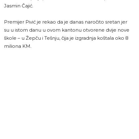
Jasmin Čajić.
Premijer Pivić je rekao da je danas naročito sretan jer
su u istom danu u ovom kantonu otvorene dvije nove
škole – u Žepču i Tešnju, čija je izgradnja koštala oko 8
miliona KM.