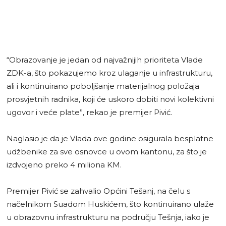
“Obrazovanje je jedan od najvažnijih prioriteta Vlade
ZDK-a, što pokazujemo kroz ulaganje u infrastrukturu,
ali i kontinuirano poboljšanje materijalnog položaja
prosvjetnih radnika, koji će uskoro dobiti novi kolektivni
ugovor i veće plate”, rekao je premijer Pivić.
Naglasio je da je Vlada ove godine osigurala besplatne
udžbenike za sve osnovce u ovom kantonu, za što je
izdvojeno preko 4 miliona KM.
Premijer Pivić se zahvalio Općini Tešanj, na čelu s
načelnikom Suadom Huskićem, što kontinuirano ulaže
u obrazovnu infrastrukturu na području Tešnja, iako je