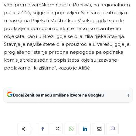
vodi prema vareškom naselju Ponikva, na regionalnom
putu R 444, koji je bio poplavljen. Sanirana je situacija i
u naseljima Prijeko i Moštre kod Visokog, gdje su bile
poplavljeni pomoćni objekti te nekoliko stambenih
objekata, kao i u Brezi, gdje se bila izlila rijeka Stavnja.
Stavnja je najviše štete bila prouzročila u Varešu, gdje je
proglašeno i stanje prirodne nepogode pa općinska
komisija treba sačiniti popis šteta koje su izazvane
poplavama i klizištima”, kazao je Aličić.
›
Dodaj Zenit.ba među omiljene izvore na Googleu