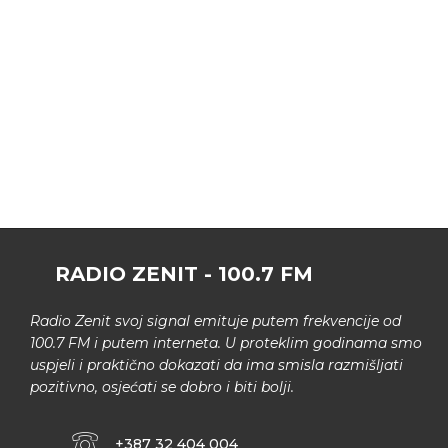
RADIO ZENIT - 100.7 FM
Radio Zenit svoj signal emituje putem frekvencije od
100.7 FM i putem interneta. U proteklim godinama smo
uspjeli i praktično dokazati da ima smisla razmišljati
pozitivno, osjećati se dobro i biti bolji.
+387 32 404 004