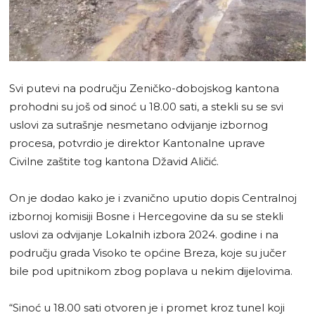
Svi putevi na području Zeničko-dobojskog kantona
prohodni su još od sinoć u 18.00 sati, a stekli su se svi
uslovi za sutrašnje nesmetano odvijanje izbornog
procesa, potvrdio je direktor Kantonalne uprave
Civilne zaštite tog kantona Džavid Aličić.
On je dodao kako je i zvanično uputio dopis Centralnoj
izbornoj komisiji Bosne i Hercegovine da su se stekli
uslovi za odvijanje Lokalnih izbora 2024. godine i na
području grada Visoko te općine Breza, koje su jučer
bile pod upitnikom zbog poplava u nekim dijelovima.
“Sinoć u 18.00 sati otvoren je i promet kroz tunel koji