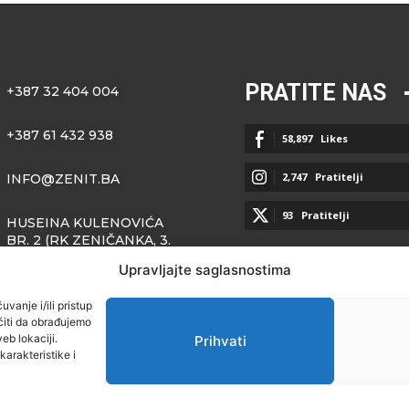
PRATITE NAS
+387 32 404 004
+387 61 432 938
58,897
Likes
2,747
Pratitelji
INFO@ZENIT.BA
93
Pratitelji
HUSEINA KULENOVIĆA
BR. 2 (RK ZENIČANKA, 3.
SPRAT), 72000 ZENICA
Upravljajte saglasnostima
vanje i/ili pristup
iti da obrađujemo
eb lokaciji.
Prihvati
arakteristike i