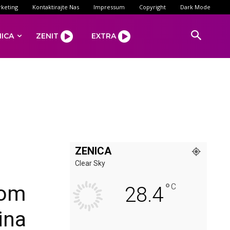
keting
Kontaktirajte Nas
Impressum
Copyright
Dark Mode
NICA
ZENIT
EXTRA
ZENICA
Clear Sky
°
nom
C
28.4
ina