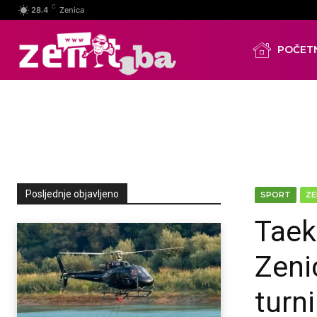
C
28.4
Zenica
POČET
Posljednje objavljeno
SPORT
ZE
Taek
Zeni
turn