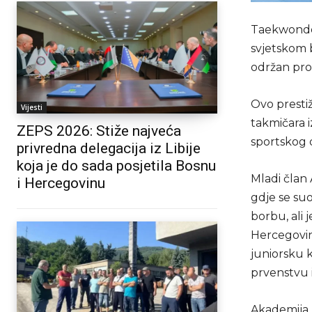
Taekwondo 
svjetskom 
održan pro
Ovo presti
Vijesti
takmičara iz
ZEPS 2026: Stiže najveća
sportskog 
privredna delegacija iz Libije
koja je do sada posjetila Bosnu
Mladi član 
i Hercegovinu
gdje se su
borbu, ali 
Hercegovin
juniorsku 
prvenstvu 
Akademija 