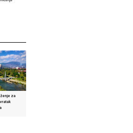
eženje za
ovratak
a