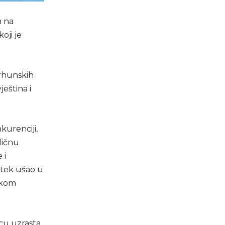
m na
oji je
vrhunskih
ještina i
kurenciji,
ličnu
 i
 tek ušao u
skom
cu uzrasta