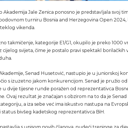
Akademija Jale Zenica ponosno je predstavljala svoj ti
bodovnom turniru Bosnia and Herzegovina Open 2024, k
teklog vikenda.
žno takmičenje, kategorije E1/G1, okupilo je preko 1000 
 cijelog svijeta, čime je postalo pravi spektakl borilačkih v
duha.
Akademije, Senad Husetović, nastupio je u juniorskoj kon
očio s izuzetno jakom konkurencijom. Senad je pružio od
je u dvije tijesne runde poražen od reprezentativca Bosne
e. Ovaj rezultat je značajan s obzirom na to da je Senad
kategoriju, a iza sebe već ima iskustvo nastupa na Evrop
i status bivšeg kadetskog reprezentativca BiH.
nastavlja s upisom novih članova, nudeći treninge za dje