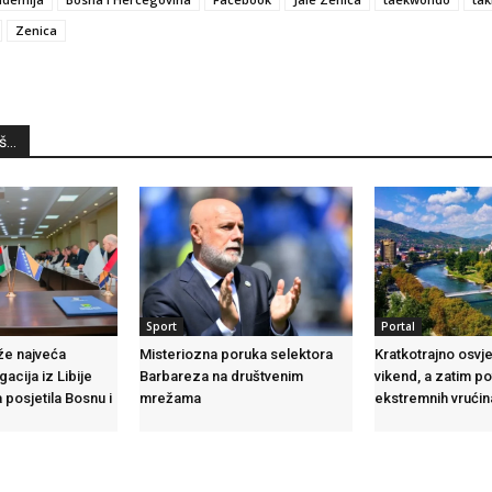
Zenica
...
Sport
Portal
že najveća
Misteriozna poruka selektora
Kratkotrajno osvj
acija iz Libije
Barbareza na društvenim
vikend, a zatim p
 posjetila Bosnu i
mrežama
ekstremnih vrućin