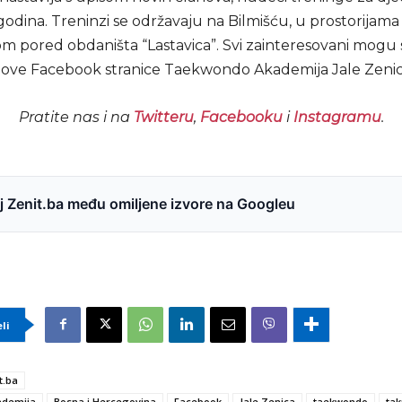
godina. Treninzi se održavaju na Bilmišću, u prostorijam
om pored obdaništa “Lastavica”. Svi zainteresovani mogu 
ove Facebook stranice Taekwondo Akademija Jale Zenic
Pratite nas i na
Twitteru
,
Facebooku
i
Instagramu
.
 Zenit.ba među omiljene izvore na Googleu
eli
t.ba
ademija
Bosna i Hercegovina
Facebook
Jale Zenica
taekwondo
tak