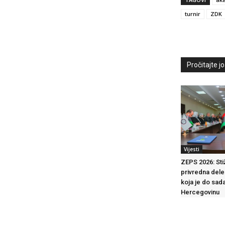
turnir
ZDK
Pročitajte još
Vijesti
ZEPS 2026: Sti
privredna deleg
koja je do sada
Hercegovinu