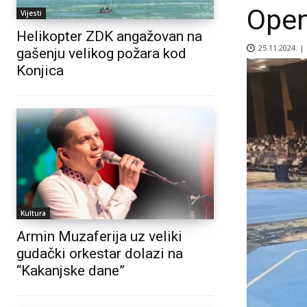
Open
Vijesti
Helikopter ZDK angažovan na
25.11.2024. |
gašenju velikog požara kod
Konjica
Kultura
Armin Muzaferija uz veliki
gudački orkestar dolazi na
“Kakanjske dane”