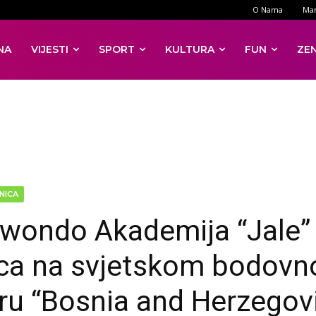
O Nama
Mar
NA
VIJESTI
SPORT
KULTURA
FUN
ZE
NICA
wondo Akademija “Jale”
ca na svjetskom bodov
iru “Bosnia and Herzegov