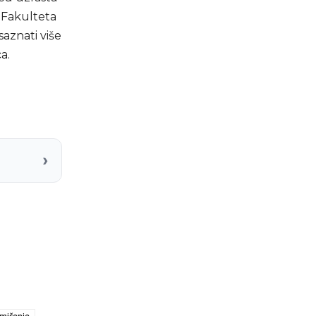
a Fakulteta
saznati više
a.
›
mičenje