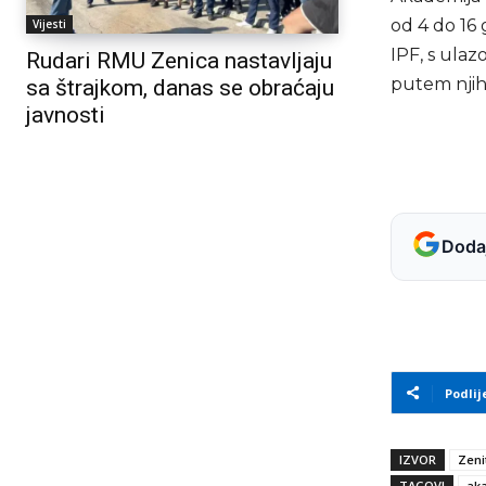
od 4 do 16 
Vijesti
IPF, s ulaz
Rudari RMU Zenica nastavljaju
putem njih
sa štrajkom, danas se obraćaju
javnosti
Dodaj
Podlij
IZVOR
Zeni
TAGOVI
ak