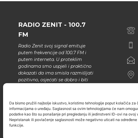
RADIO ZENIT - 100.7
FM
Radio Zenit svoj signal emituje
putem frekvencije od 100.7 FM i
putem interneta. U proteklim
godinama smo uspjeli i praktično
dokazati da ima smisla razmišljati
pozitivno, osjećati se dobro i biti
bolji.
U našem programu nema šunda,
Da bismo pružili najbolje iskustvo, koristimo tehnologije poput kolačića za ču
narodne muzike..
informacijama o uređaju. Saglasnost sa ovim tehnologijama će nam omoguć
podatke kao što su ponašanje pri pregledanju ili jedinstveni ID-ovi na ovoj v
Nepristanak ili povlačenje saglasnosti može negativno uticati na određene k
funkcije.