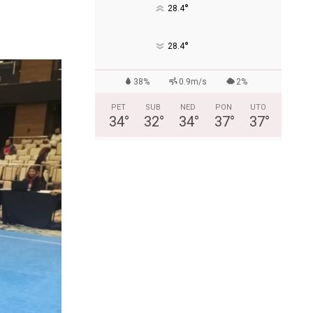
°
28.4
°
28.4
38%
0.9m/s
2%
PET
SUB
NED
PON
UTO
34
°
32
°
34
°
37
°
37
°