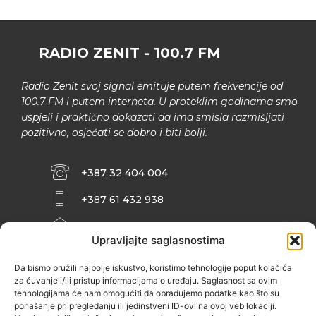
RADIO ZENIT - 100.7 FM
Radio Zenit svoj signal emituje putem frekvencije od
100.7 FM i putem interneta. U proteklim godinama smo
uspjeli i praktično dokazati da ima smisla razmišljati
pozitivno, osjećati se dobro i biti bolji.
+387 32 404 004
+387 61 432 938
INFO@ZENIT.BA
Upravljajte saglasnostima
HUSEINA KULENOVIĆA BR. 2 (RK
ZENIČANKA, 3. SPRAT), 72000 ZENICA
Da bismo pružili najbolje iskustvo, koristimo tehnologije poput kolačića
za čuvanje i/ili pristup informacijama o uređaju. Saglasnost sa ovim
tehnologijama će nam omogućiti da obrađujemo podatke kao što su
ponašanje pri pregledanju ili jedinstveni ID-ovi na ovoj veb lokaciji.