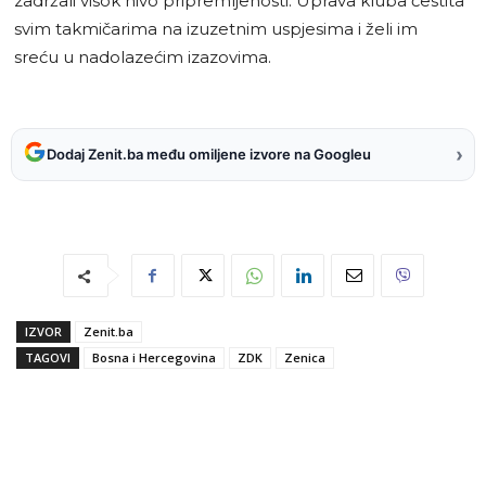
zadržali visok nivo pripremljenosti. Uprava kluba čestita
svim takmičarima na izuzetnim uspjesima i želi im
sreću u nadolazećim izazovima.
›
Dodaj Zenit.ba među omiljene izvore na Googleu
IZVOR
Zenit.ba
TAGOVI
Bosna i Hercegovina
ZDK
Zenica