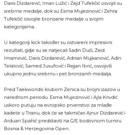
Daris Dizdarević, Iman Lužić i Zejd Tufekčić osvojili su
srebrne medalje, dok su Esma Mujezinović i Zehra
Tufekčić osvojile bronzane medalje u svojim
kategorijama.
U kategoriji kick također su ostvareni impresivni
rezultati, gdje su se natjecali Sadin Duči, Zeid
Imamović, Daris Dizdarević, Adnan Mujkanović, Adin
Telalović, Samed Jusufović i Rejjan Ibrić, osvojivši
ukupno jednu srebrnu i pet bronzanih medalja.
Pred Taekwondo klubom Zenica su brojni izazovi u
narednom periodu. Esma Mujezinović i Ajla Krivdić
uskoro putuju na evropsko prvenstvo za mlađe
kadete u Tiranu, dok će se takmičari Ajnur Dizdarević i
Arduan Spahić predstaviti na G/E bodovnom turniru
Bosnia & Herzegovina Open.