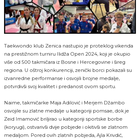
Taekwondo klub Zenica nastupio je proteklog vikenda
na prestižnom turniru Ilidža Open 2024, koji je okupio
više od 500 takmičara iz Bosne i Hercegovine i šireg
regiona. U oštroj konkurenciji, zenički borci pokazali su
izvanredne performanse i osvojili brojne medalje,
potvrdivši svoj kvalitet i predanost ovom sportu.
Naime, takmičarke Maja Adilović i Merjem Džambo
osvojile su zlatne medalje u kategoriji pomsae, dok je
Zeid Imamović briljirao u kategoriji sportske borbe
(koryugi), ostvarivši dvije pobjede i okitivši se zlatnom
medaljom. Pored ovih zlatnih pobjeda, Ajla Krivdić,