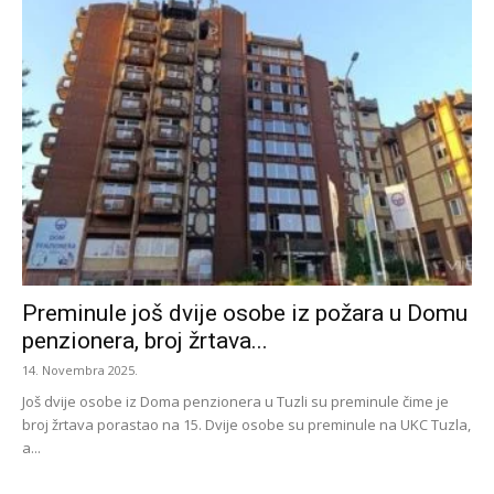
Preminule još dvije osobe iz požara u Domu
penzionera, broj žrtava...
14. Novembra 2025.
Još dvije osobe iz Doma penzionera u Tuzli su preminule čime je
broj žrtava porastao na 15. Dvije osobe su preminule na UKC Tuzla,
a...