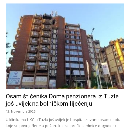
Osam štićenika Doma penzionera iz Tuzle
još uvijek na bolničkom liječenju
12. Novembra 2025.
U klinikama UKC-a Tuzla još uvijek je hospitalizovano osam osoba
koje su povrijeđene u požaru koji se prošle sedmice dogodio u