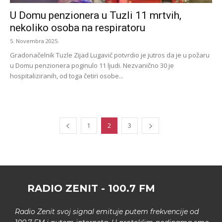
U Domu penzionera u Tuzli 11 mrtvih,
nekoliko osoba na respiratoru
5. Novembra 2025.
Gradonačelnik Tuzle Zijad Lugavić potvrdio je jutros da je u požaru
u Domu penzionera poginulo 11 ljudi. Nezvanično 30 je
hospitaliziranih, od toga četiri osobe...
1
2
3
RADIO ZENIT - 100.7 FM
Radio Zenit svoj signal emituje putem frekvencije od