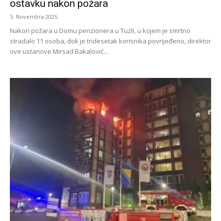
ostavku nakon požara
5. Novembra 2025.
Nakon požara u Domu penzionera u Tuzli, u kojem je smrtno
stradalo 11 osoba, dok je tridesetak korisnika povrijeđeno, direktor
ove ustanove Mirsad Bakalović...