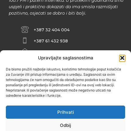
100.7 FM i putem interneta. U proteklim godinama smo
uspjeli i praktično dokazati da ima smisla razmišljati
pozitivno, osjećati se dobro i biti bolji.
+387 32 404 004
+387 61 432 938
INFO@ZENIT.BA
Upravljajte saglasnostima
HUSEINA KULENOVIĆA BR. 2 (RK
ZENIČANKA, 3. SPRAT), 72000 ZENICA
Da bismo pružili najbolje iskustvo, koristimo tehnologije poput kolačića
za čuvanje i/ili pristup informacijama o uređaju. Saglasnost sa ovim
tehnologijama će nam omogućiti da obrađujemo podatke kao što su
ponašanje pri pregledanju ili jedinstveni ID-ovi na ovoj veb lokaciji.
Nepristanak ili povlačenje saglasnosti može negativno uticati na
određene karakteristike i funkcije.
Prihvati
Odbij