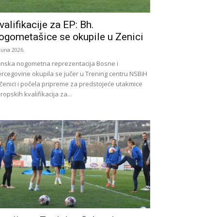
valifikacije za EP: Bh.
ogometašice se okupile u Zenici
 Juna 2026.
nska nogometna reprezentacija Bosne i
rcegovine okupila se jučer u Trening centru NSBiH
Zenici i počela pripreme za predstojeće utakmice
ropskih kvalifikacija za...