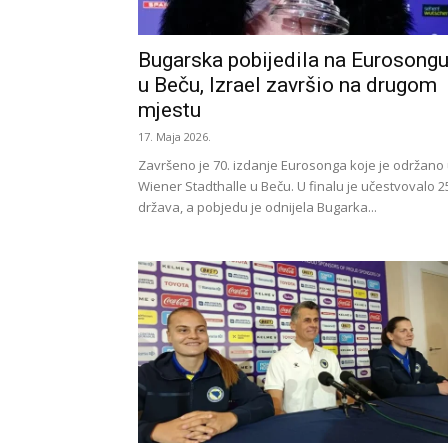
Bugarska pobijedila na Eurosong
u Beču, Izrael završio na drugom
mjestu
17. Maja 2026.
Završeno je 70. izdanje Eurosonga koje je održano
Wiener Stadthalle u Beču. U finalu je učestvovalo 2
država, a pobjedu je odnijela Bugarka...