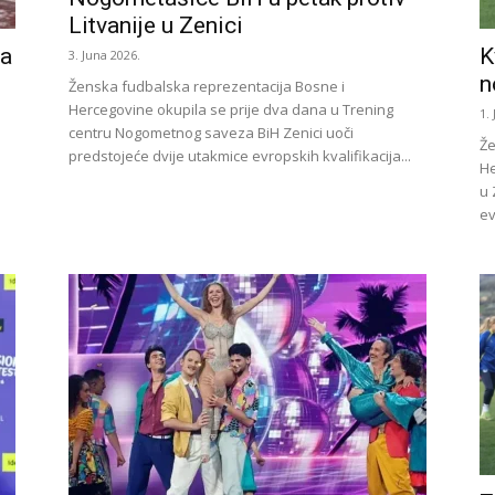
Litvanije u Zenici
na
K
3. Juna 2026.
n
Ženska fudbalska reprezentacija Bosne i
Hercegovine okupila se prije dva dana u Trening
1.
centru Nogometnog saveza BiH Zenici uoči
Že
predstojeće dvije utakmice evropskih kvalifikacija...
He
u 
ev