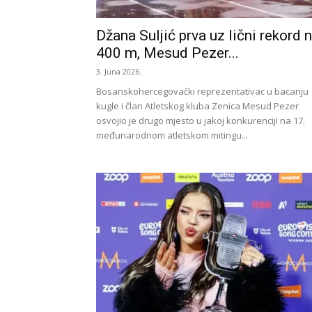
Džana Suljić prva uz lični rekord 
400 m, Mesud Pezer...
3. Juna 2026.
Bosanskohercegovački reprezentativac u bacanju
kugle i član Atletskog kluba Zenica Mesud Pezer
osvojio je drugo mjesto u jakoj konkurenciji na 17.
međunarodnom atletskom mitingu...