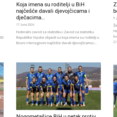
Koja imena su roditelji u BiH
Z
najčešće davali djevojčicama i
b
dječacima...
9.
17. Juna 2026.
Že
He
Federalni zavod za statistiku i Zavod za statistiku
kv
800
Republike Srpske objavili su koja imena su roditelji u
C/
Bosni i Hercegovini najčešće davali djevojčicama i...
Nogometašice BiH u petak protiv