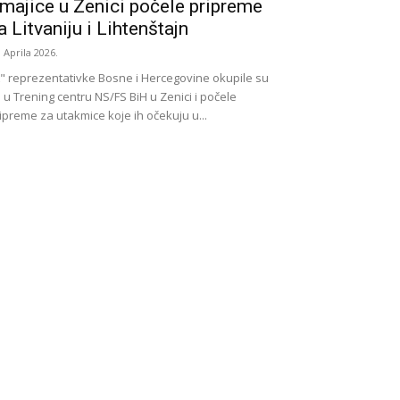
majice u Zenici počele pripreme
a Litvaniju i Lihtenštajn
. Aprila 2026.
" reprezentativke Bosne i Hercegovine okupile su
 u Trening centru NS/FS BiH u Zenici i počele
ipreme za utakmice koje ih očekuju u...