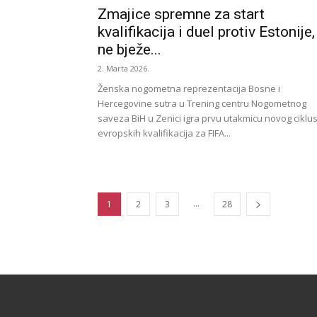
Zmajice spremne za start
kvalifikacija i duel protiv Estonije,
ne bježe...
2. Marta 2026.
Ženska nogometna reprezentacija Bosne i
Hercegovine sutra u Trening centru Nogometnog
saveza BiH u Zenici igra prvu utakmicu novog ciklu
evropskih kvalifikacija za FIFA...
...
1
2
3
28