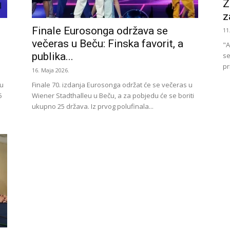
Z
z
u
Finale Eurosonga održava se
11
večeras u Beču: Finska favorit, a
"A
publika...
se
pr
16. Maja 2026.
 u
Finale 70. izdanja Eurosonga održat će se večeras u
5
Wiener Stadthalleu u Beču, a za pobjedu će se boriti
ukupno 25 država. Iz prvog polufinala...