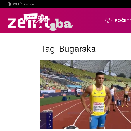
C
26.1
Zenica
POČET
Tag: Bugarska