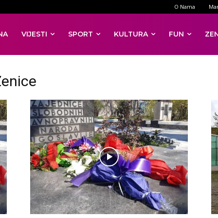
O Nama
Mar
NA
VIJESTI
SPORT
KULTURA
FUN
ZE
Zenice