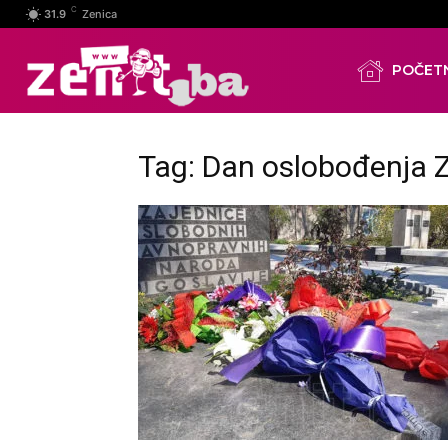
C
31.9
Zenica
POČET
Tag: Dan oslobođenja 