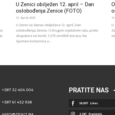
U Zenici obilježen 12. april – Dan
O
oslobođenja Zenice (FOTO)
o
12. Aprila 2020.
12
U Zenici se danas obilježava 12. april, Dan
U 
iv
oslobođenja Zenice. U Drugom svjetskom ratu, protiv
Ze
je
okupatora se borilo 1.370 zeničkih boraca. Na
se
Spomen kosturnica u...
PRATITE NAS
+387 32 404 004
+387 61 432 938
58,897
Likes
2,747
Pratitelji
INFO@ZENIT.BA