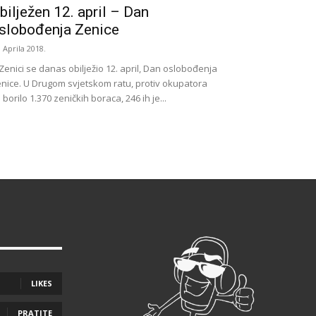
bilježen 12. april – Dan
slobođenja Zenice
. Aprila 2018.
Zenici se danas obilježio 12. april, Dan oslobođenja
nice. U Drugom svjetskom ratu, protiv okupatora
 borilo 1.370 zeničkih boraca, 246 ih je...
LIKES
PRATITE