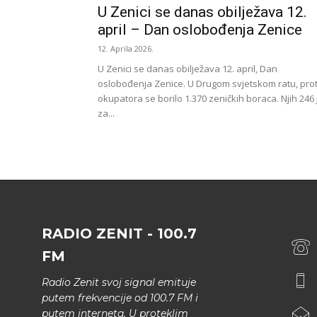
U Zenici se danas obilježava 12.
april – Dan oslobođenja Zenice
12. Aprila 2026.
U Zenici se danas obilježava 12. april, Dan
oslobođenja Zenice. U Drugom svjetskom ratu, prot
okupatora se borilo 1.370 zeničkih boraca. Njih 246 
za...
RADIO ZENIT - 100.7
FM
Radio Zenit svoj signal emituje
putem frekvencije od 100.7 FM i
putem interneta. U proteklim