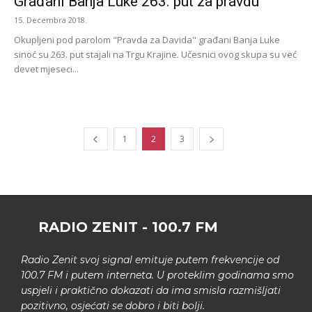
Građani Banja Luke 263. put za pravdu
15. Decembra 2018.
Okupljeni pod parolom "Pravda za Davida" građani Banja Luke
sinoć su 263. put stajali na Trgu Krajine. Učesnici ovog skupa su već
devet mjeseci...
1
2
3
RADIO ZENIT - 100.7 FM
Radio Zenit svoj signal emituje putem frekvencije od
100.7 FM i putem interneta. U proteklim godinama smo
uspjeli i praktično dokazati da ima smisla razmišljati
pozitivno, osjećati se dobro i biti bolji.