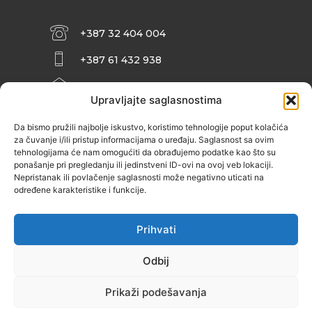
+387 32 404 004
+387 61 432 938
INFO@ZENIT.BA
Upravljajte saglasnostima
HUSEINA KULENOVIĆA BR. 2 (RK
ZENIČANKA, 3. SPRAT), 72000 ZENICA
Da bismo pružili najbolje iskustvo, koristimo tehnologije poput kolačića
za čuvanje i/ili pristup informacijama o uređaju. Saglasnost sa ovim
tehnologijama će nam omogućiti da obrađujemo podatke kao što su
ponašanje pri pregledanju ili jedinstveni ID-ovi na ovoj veb lokaciji.
Nepristanak ili povlačenje saglasnosti može negativno uticati na
određene karakteristike i funkcije.
Prihvati
Odbij
Prikaži podešavanja