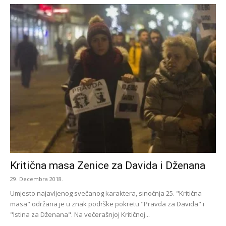
Kritična masa Zenice za Davida i Dženana
29. Decembra 2018.
Umjesto najavljenog svečanog karaktera, sinoćnja 25. "Kritična
masa" održana je u znak podrške pokretu "Pravda za Davida" i
"Istina za Dženana". Na večerašnjoj Kritičnoj...