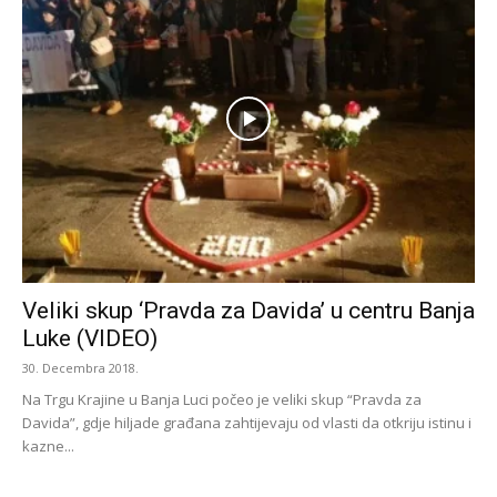
Veliki skup ‘Pravda za Davida’ u centru Banja
Luke (VIDEO)
30. Decembra 2018.
Na Trgu Krajine u Banja Luci počeo je veliki skup “Pravda za
Davida”, gdje hiljade građana zahtijevaju od vlasti da otkriju istinu i
kazne...