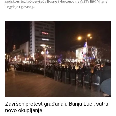
sudskog i tužilačkog vijeća Bosne i Hercegovine (VSTV BiH) Milana
Tegeltije i glavnog...
Završen protest građana u Banja Luci, sutra
novo okupljanje