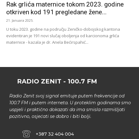
Rak grlića maternice tokom 2023. godine
otkriven kod 191 pregledane žene...
21. Januara 2025.
U toku 2023. godine na području Zeničko-dobojskog kantona
evidentiran je 191 novi slučaj oboljenja od karcionoma grlića
maternice - kazala je dr. Anela Bećirspahić...
RADIO ZENIT - 100.7 FM
Radio Zenit svoj signal emituje putem frekvencije od
100.7 FM i putem interneta. U proteklim godinama smo
uspjeli i praktično dokazati da ima smisla razmišljati
pozitivno, osjećati se dobro i biti bolji.
+387 32 404 004