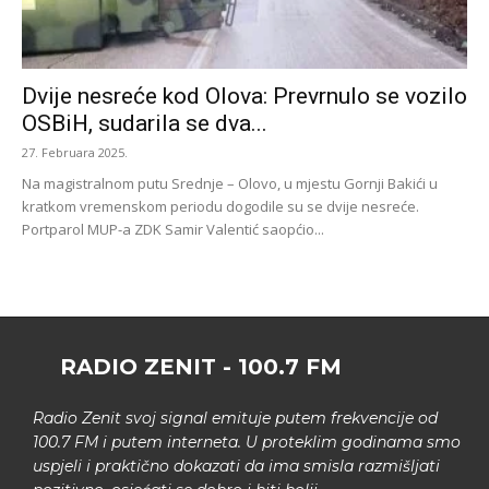
Dvije nesreće kod Olova: Prevrnulo se vozilo
OSBiH, sudarila se dva...
27. Februara 2025.
Na magistralnom putu Srednje – Olovo, u mjestu Gornji Bakići u
kratkom vremenskom periodu dogodile su se dvije nesreće.
Portparol MUP-a ZDK Samir Valentić saopćio...
RADIO ZENIT - 100.7 FM
Radio Zenit svoj signal emituje putem frekvencije od
100.7 FM i putem interneta. U proteklim godinama smo
uspjeli i praktično dokazati da ima smisla razmišljati