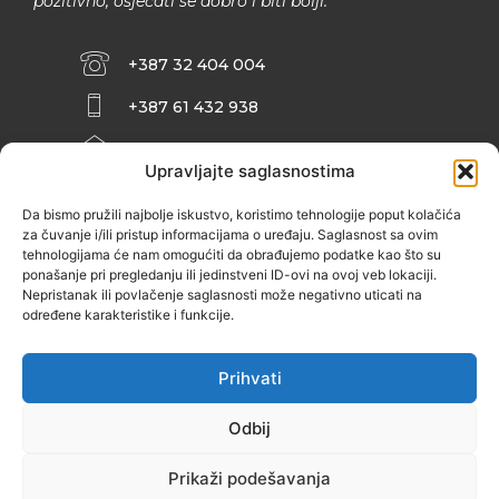
pozitivno, osjećati se dobro i biti bolji.
+387 32 404 004
+387 61 432 938
INFO@ZENIT.BA
Upravljajte saglasnostima
HUSEINA KULENOVIĆA BR. 2 (RK
ZENIČANKA, 3. SPRAT), 72000 ZENICA
Da bismo pružili najbolje iskustvo, koristimo tehnologije poput kolačića
za čuvanje i/ili pristup informacijama o uređaju. Saglasnost sa ovim
tehnologijama će nam omogućiti da obrađujemo podatke kao što su
ponašanje pri pregledanju ili jedinstveni ID-ovi na ovoj veb lokaciji.
Nepristanak ili povlačenje saglasnosti može negativno uticati na
određene karakteristike i funkcije.
Prihvati
Odbij
Prikaži podešavanja