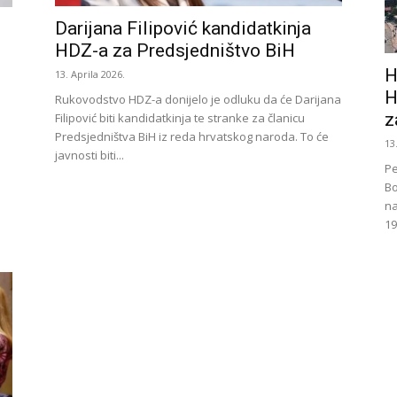
Darijana Filipović kandidatkinja
HDZ-a za Predsjedništvo BiH
H
13. Aprila 2026.
H
Rukovodstvo HDZ-a donijelo je odluku da će Darijana
z
Filipović biti kandidatkinja te stranke za članicu
Predsjedništva BiH iz reda hrvatskog naroda. To će
13
javnosti biti...
Pe
Bo
na
19