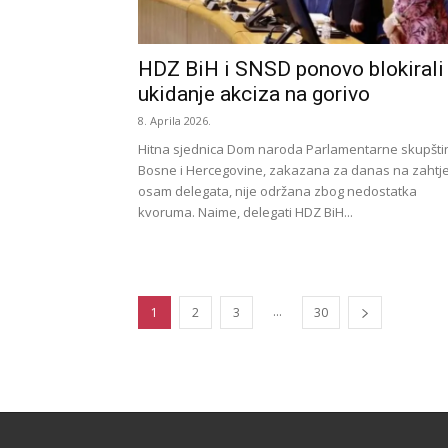
HDZ BiH i SNSD ponovo blokirali
ukidanje akciza na gorivo
8. Aprila 2026.
Hitna sjednica Dom naroda Parlamentarne skupšti
Bosne i Hercegovine, zakazana za danas na zahtj
osam delegata, nije održana zbog nedostatka
kvoruma. Naime, delegati HDZ BiH...
...
1
2
3
30