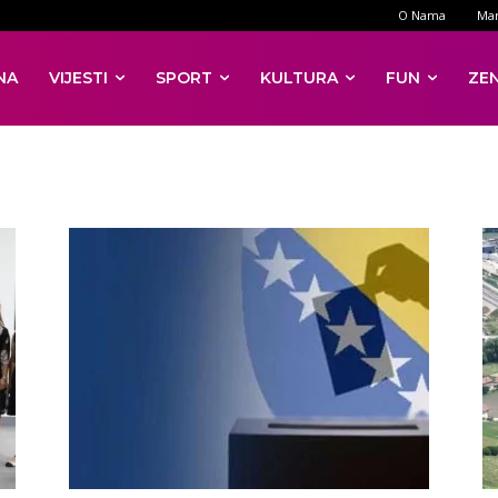
O Nama
Mar
NA
VIJESTI
SPORT
KULTURA
FUN
ZE