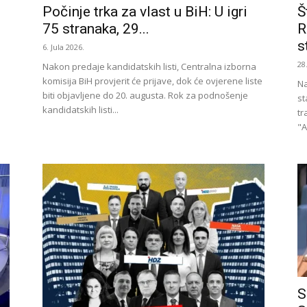
Počinje trka za vlast u BiH: U igri
Š
75 stranaka, 29...
R
st
6. Jula 2026.
28
Nakon predaje kandidatskih listi, Centralna izborna
komisija BiH provjerit će prijave, dok će ovjerene liste
Na
biti objavljene do 20. augusta. Rok za podnošenje
st
kandidatskih listi...
tr
"A
S