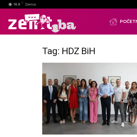
C
16.9
Zenica
POČET
Tag: HDZ BiH