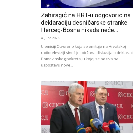
Zahiragić na HRT-u odgovorio na
deklaraciju desničarske stranke:
Herceg-Bosna nikada neće...
4. Juna 2026.
U emisiji Otvoreno koja se emituje na Hrvatskoj
radioteleviziji sinoć je održana diskusija o deklaraci
Domovinskog pokreta, u kojoj se poziva na
uspostavu nove...