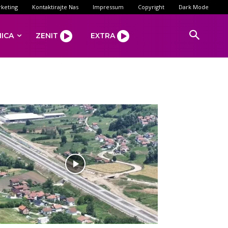
keting
Kontaktirajte Nas
Impressum
Copyright
Dark Mode
NICA
ZENIT
EXTRA