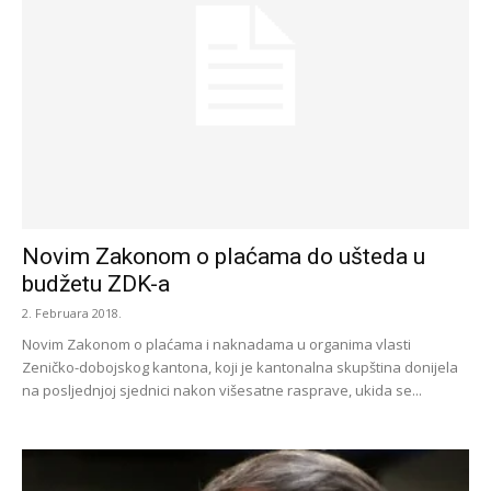
Novim Zakonom o plaćama do ušteda u
budžetu ZDK-a
2. Februara 2018.
Novim Zakonom o plaćama i naknadama u organima vlasti
Zeničko-dobojskog kantona, koji je kantonalna skupština donijela
na posljednjoj sjednici nakon višesatne rasprave, ukida se...