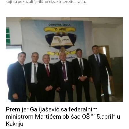
koji su pokazali "prilično nizak intenzitet rada...
Premijer Galijašević sa federalnim
ministrom Martićem obišao OŠ “15.april” u
Kaknju