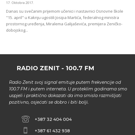
17. Oktobra 2017.
Danas su svečanim prijemom učenici i nastavnici Osnovne škole
"15. april" u Kaknju ugostili Josipa Martića, federalnog ministra
prostornog uređenja, Miralema Galijaševića, premijera Zeničko-
dobojskog...
RADIO ZENIT - 100.7 FM
Radio Zenit svoj signal emituje putem frekvencije od
100.7 FM i putem interneta. U proteklim godinama smo
uspjeli i praktično dokazati da ima smisla razmišljati
pozitivno, osjećati se dobro i biti bolji.
+387 32 404 004
+387 61 432 938