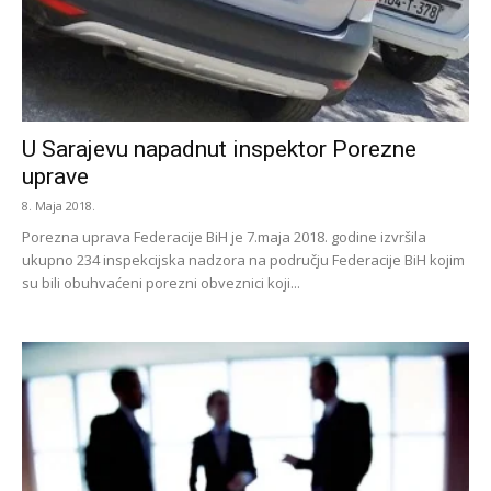
U Sarajevu napadnut inspektor Porezne
uprave
8. Maja 2018.
Porezna uprava Federacije BiH je 7.maja 2018. godine izvršila
ukupno 234 inspekcijska nadzora na području Federacije BiH kojim
su bili obuhvaćeni porezni obveznici koji...