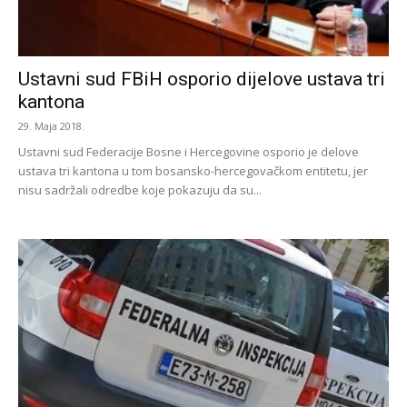
Ustavni sud FBiH osporio dijelove ustava tri
kantona
29. Maja 2018.
Ustavni sud Federacije Bosne i Hercegovine osporio je delove
ustava tri kantona u tom bosansko-hercegovačkom entitetu, jer
nisu sadržali odredbe koje pokazuju da su...