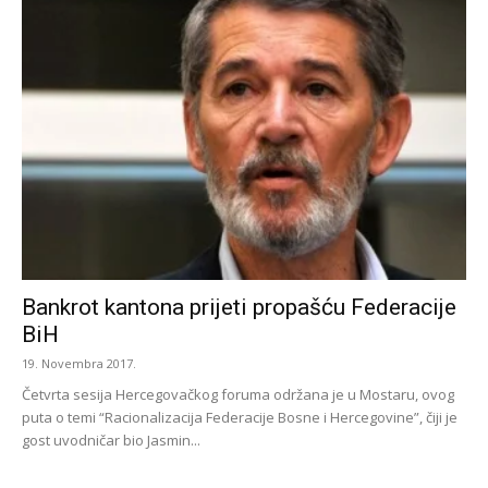
Bankrot kantona prijeti propašću Federacije
BiH
19. Novembra 2017.
Četvrta sesija Hercegovačkog foruma održana je u Mostaru, ovog
puta o temi “Racionalizacija Federacije Bosne i Hercegovine”, čiji je
gost uvodničar bio Jasmin...