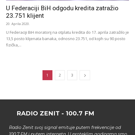
U Federaciji BiH odgodu kredita zatražio
23.751 klijent
20. Aprila 2020.
U Federaciji BiH moratorij na otplatu kredita do 17. aprila zatražilo je
13,5 posto klijenata banaka, odnosno 23.751, od kojih su 90 posto
fizička,...
1
2
3
RADIO ZENIT - 100.7 FM
Radio Zenit svoj signal emituje putem frekvencije od
100.7 FM i putem interneta. U proteklim godinama smo