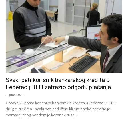
Svaki peti korisnik bankarskog kredita u
Federaciji BiH zatražio odgodu plaćanja
9. Juna 2020.
Gotovo 20 posto korisnika bankarskih kredita u Federaciji BiH ili
drugim riječima - svaki peti zaduženi klijent banke zatražio je
moratorij zbog pandemije koronavirusa,...