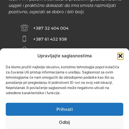
uspjeli i praktično dokazati da ima smisla razmišljati
pozitivno, osjećati se dobro i biti bolji.
+387 32 404 004
+387 61 432 938
INFO@ZENIT.BA
Upravljajte saglasnostima
HUSEINA KULENOVIĆA BR. 2 (RK
ZENIČANKA, 3. SPRAT), 72000 ZENICA
Da bismo pružili najbolje iskustvo, koristimo tehnologije poput kolačića
za čuvanje i/ili pristup informacijama o uređaju. Saglasnost sa ovim
tehnologijama će nam omogućiti da obrađujemo podatke kao što su
ponašanje pri pregledanju ili jedinstveni ID-ovi na ovoj veb lokaciji.
Nepristanak ili povlačenje saglasnosti može negativno uticati na
određene karakteristike i funkcije.
Prihvati
Odbij