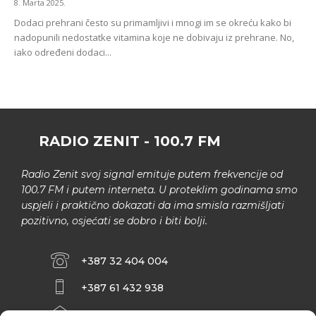
8. Marta 2025.
Dodaci prehrani često su primamljivi i mnogi im se okreću kako bi
nadopunili nedostatke vitamina koje ne dobivaju iz prehrane. No,
iako određeni dodaci...
RADIO ZENIT - 100.7 FM
Radio Zenit svoj signal emituje putem frekvencije od
100.7 FM i putem interneta. U proteklim godinama smo
uspjeli i praktično dokazati da ima smisla razmišljati
pozitivno, osjećati se dobro i biti bolji.
+387 32 404 004
+387 61 432 938
INFO@ZENIT.BA