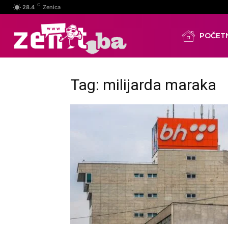
C
28.4
Zenica
POČET
Tag: milijarda maraka