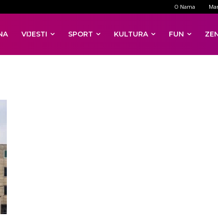
O Nama
Mar
NA
VIJESTI
SPORT
KULTURA
FUN
ZE