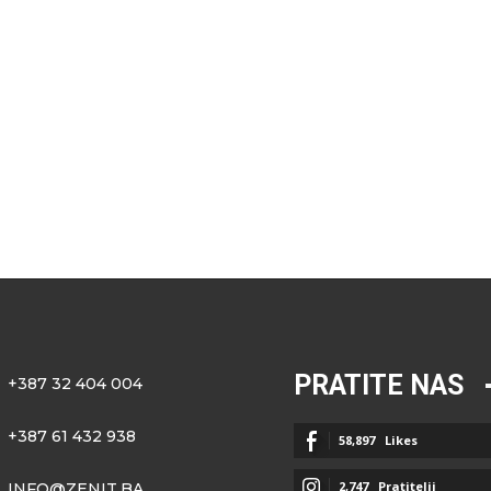
o
PRATITE NAS
+387 32 404 004
+387 61 432 938
58,897
Likes
2,747
Pratitelji
INFO@ZENIT.BA