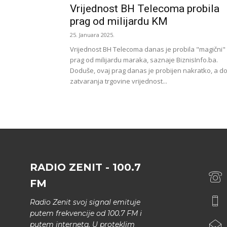
Vrijednost BH Telecoma probila
prag od milijardu KM
25. Januara 2025.
Vrijednost BH Telecoma danas je probila "magični"
prag od milijardu maraka, saznaje BiznisInfo.ba.
Doduše, ovaj prag danas je probijen nakratko, a d
zatvaranja trgovine vrijednost...
RADIO ZENIT - 100.7
FM
Radio Zenit svoj signal emituje
putem frekvencije od 100.7 FM i
putem interneta. U proteklim